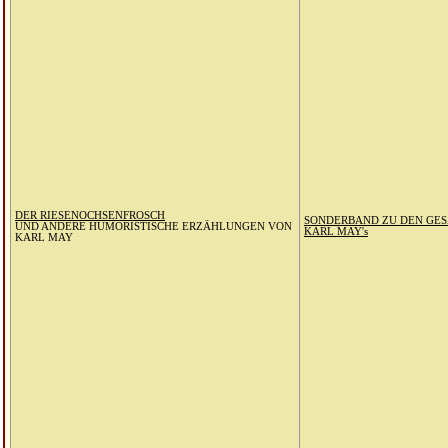
DER RIESENOCHSENFROSCH
SONDERBAND ZU DEN GE
UND ANDERE HUMORISTISCHE ERZÄHLUNGEN VON
KARL MAY's
KARL MAY