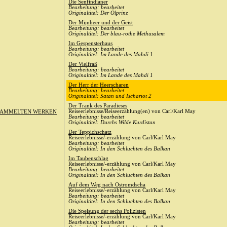
Die Senfindianer
Bearbeitung: bearbeitet
Originaltitel: Der Ölprinz
Der Mijnheer und der Geist
Bearbeitung: bearbeitet
Originaltitel: Der blau-rothe Methusalem
Im Gespensterhaus
Bearbeitung: bearbeitet
Originaltitel: Im Lande des Mahdi 1
Der Vielfraß
Bearbeitung: bearbeitet
Originaltitel: Im Lande des Mahdi 1
Der Herr der Heerscharen
Bearbeitung: bearbeitet
Originaltitel: Satan und Ischariot 2
Der Trank des Paradieses
Reiseerlebnisse/Reiseerzählung(en) von Carl/Karl May
SAMMELTEN WERKEN
Bearbeitung: bearbeitet
Originaltitel: Durchs Wilde Kurdistan
Der Teppichschatz
Reiseerlebnisse/-erzählung von Carl/Karl May
Bearbeitung: bearbeitet
Originaltitel: In den Schluchten des Balkan
Im Taubenschlag
Reiseerlebnisse/-erzählung von Carl/Karl May
Bearbeitung: bearbeitet
Originaltitel: In den Schluchten des Balkan
Auf dem Weg nach Ostromdscha
Reiseerlebnisse/-erzählung von Carl/Karl May
Bearbeitung: bearbeitet
Originaltitel: In den Schluchten des Balkan
Die Speisung der sechs Polizisten
Reiseerlebnisse/-erzählung von Carl/Karl May
Bearbeitung: bearbeitet