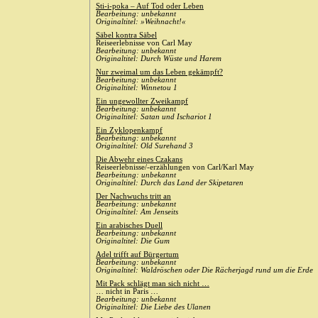
Sti-i-poka – Auf Tod oder Leben
Bearbeitung: unbekannt
Originaltitel: »Weihnacht!«
Säbel kontra Säbel
Reiseerlebnisse von Carl May
Bearbeitung: unbekannt
Originaltitel: Durch Wüste und Harem
Nur zweimal um das Leben gekämpft?
Bearbeitung: unbekannt
Originaltitel: Winnetou 1
Ein ungewollter Zweikampf
Bearbeitung: unbekannt
Originaltitel: Satan und Ischariot 1
Ein Zyklopenkampf
Bearbeitung: unbekannt
Originaltitel: Old Surehand 3
Die Abwehr eines Czakans
Reiseerlebnisse/-erzählungen von Carl/Karl May
Bearbeitung: unbekannt
Originaltitel: Durch das Land der Skipetaren
Der Nachwuchs tritt an
Bearbeitung: unbekannt
Originaltitel: Am Jenseits
Ein arabisches Duell
Bearbeitung: unbekannt
Originaltitel: Die Gum
Adel trifft auf Bürgertum
Bearbeitung: unbekannt
Originaltitel: Waldröschen oder Die Rächerjagd rund um die Erde
Mit Pack schlägt man sich nicht …
… nicht in Paris …
Bearbeitung: unbekannt
Originaltitel: Die Liebe des Ulanen