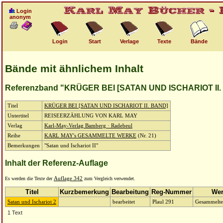
Login
anonym
Login
Start
Verlage
Texte
Bände
Bände mit ähnlichem Inhalt
Referenzband "KRÜGER BEI [SATAN UND ISCHARIOT II.
Titel
KRÜGER BEI [SATAN UND ISCHARIOT II. BAND]
Untertitel
REISEERZÄHLUNG VON KARL MAY
Verlag
Karl-May-Verlag Bamberg · Radebeul
Reihe
KARL MAY's GESAMMELTE WERKE
(Nr. 21)
Bemerkungen
"Satan und Ischariot II"
Inhalt der Referenz-Auflage
Es werden die Texte der
Auflage 342
zum Vergleich verwendet.
Titel
Kurzbemerkung
Bearbeitung
Reg-Nummer
Wer
Satan und Ischariot 2
bearbeitet
Plaul 291
Gesammelte
1 Text