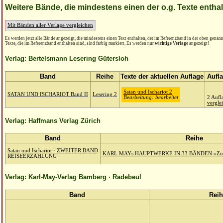
Weitere Bände, die mindestens einen der o.g. Texte entha
Mit Bänden aller Verlage vergleichen
Es werden jetzt alle Bände angezeigt, die mindestens einen Text enthalten, der im Referenzband in der oben genannt
Texte, die im Referenzband enthalten sind, sind farbig markiert. Es werden nur
wichtige Verlage
angezeigt!
Verlag: Bertelsmann Lesering Gütersloh
Band
Reihe
Texte der aktuellen Auflage
Aufl
Satan und Ischariot 2
SATAN UND ISCHARIOT Band II
Lesering 2
Bearbeitung: bearbeitet
2 Aufl
vergle
Verlag: Haffmans Verlag Zürich
Band
Reihe
Satan und Ischariot · ZWEITER BAND
KARL MAYs HAUPTWERKE IN 33 BÄNDEN »Zürch
REISEERZÄHLUNG
Verlag: Karl-May-Verlag Bamberg · Radebeul
Band
Reih