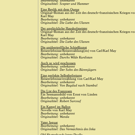
Bearbeitung: unbekannt
Originaltitel: Scepter und Hammer
Eine Replik mit dem Queue
Original=Roman aus der Zeit des deutsch=französischen Krieges v
Karl May
Bearbeitung: unbekannt
Originaltitel: Die Liebe des Ulanen
Der unglückliche Haushofmeister
Original=Roman aus der Zeit des deutsch=französischen Krieges v
Karl May
Bearbeitung: unbekannt
Originaltitel: Die Liebe des Ulanen
Die unübertreffliche Schießkunst
Reiseerlebnisse/Reiseerzählung(en) von Carl/Karl May
Bearbeitung: unbekannt
Originaltitel: Durchs Wilde Kurdistan
Auch so wird geschossen
Bearbeitung: unbekannt
Originaltitel: Der Sohn des Bärenjägers
Eine perfekte Selbstbefreiung
Reiseerlebnisse/erzählung von Carl/Karl May
Bearbeitung: unbekannt
Originaltitel: Von Bagdad nach Stambul
Die List des Franzosen
Ein Seemannsbild von Ernst von Linden
Bearbeitung: unbekannt
Originaltitel: Robert Surcouf
Ein Kampf im Ballon
Novelle von Karl May
Bearbeitung: unbekannt
Originaltitel: Wanda
Vater Jaguar
Bearbeitung: unbekannt
Originaltitel: Das Vermächtnis des Inka
Old Shatterhands letzte Duelle