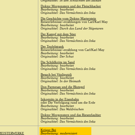
Originaltitel: In den Schluchten des Balkan
Doktor Morgenstern und der Fleischhacker
Bearbeitung: bearbeitet
Originaltitel: Das Vermächtnis des Inka
Die Geschichte vom Doktor Marterstein
Reiseerlebnisse/-erzählungen von Carl/Karl May
Bearbeitung: bearbeitet
Originaltitel: Durch das Land der Skipetaren
Der Kampf mit dem Stier
Bearbeitung: bearbeitet
Originaltitel: Das Vermächtnis des Inka
Der Teufelstrank
Reiseerlebnisse/-erzählung von Carl/Karl May
Bearbeitung: bearbeitet
Originaltitel: Der Schut
Die Schildkröte im Sand
Bearbeitung: bearbeitet
Originaltitel: Das Vermächtnis des Inka
Besuch bei Vitzliputzli
Bearbeitung: bearbeitet
Originaltitel: In der Heimath
Don Parmesan und die Blutegel
Bearbeitung: bearbeitet
Originaltitel: Das Vermächtnis des Inka
Inkognito in der Eisenbahn
oder Die Verfolgung rund um die Erde
Bearbeitung: bearbeitet
Originaltitel: Das Waldröschen
Doktor Morgenstern und das Riesenfaultier
Bearbeitung: bearbeitet
Originaltitel: Das Vermächtnis des Inka
Krüger Bei
 MEISTERWERKE
Bearbeitung: modernisiert