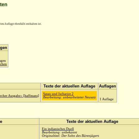
lten
en Auflage ebenfalls enthalten ist.
agen
agen
ichen
Texte der aktuellen Auflage
Auflagen
Satan und Ischariot 2
er Ausgabe« [haffmans]
Bearbeitung: unbearbeiteter Neusatz
1 Auflage
e
Texte der aktuellen Auflage
Ein indianisches Duell
Bearbeitung: unbekannt
Originaltitel: Der Sohn des Bärenjägers