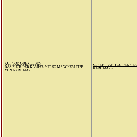
AUF TOD ODER LEBEN
SONDERBAND ZU DEN GE
DAS BUCH DER KÄMPFE MIT SO MANCHEM TIPP
KARL MAY's
VON KARL MAY