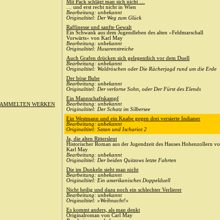
Mit Pack schlägt man sich nicht …
… und erst recht nicht in Wien
Bearbeitung: unbekannt
Originaltitel: Der Weg zum Glück
Raffinesse und sanfte Gewalt
Ein Schwank aus dem Jugendleben des alten »Feldmarschall
Vorwärts« von Karl May
Bearbeitung: unbekannt
Originaltitel: Husarenstreiche
Auch Grafen drücken sich gelegentlich vor dem Duell
Bearbeitung: unbekannt
Originaltitel: Waldröschen oder Die Rächerjagd rund um die Erde
Der böse Bube
Bearbeitung: unbekannt
Originaltitel: Der verlorne Sohn, oder Der Fürst des Elends
Ein Mannschaftskampf
Bearbeitung: unbekannt
SAMMELTEN WERKEN
Originaltitel: Der Schatz im Silbersee
Ein Westmann und ein Knabe gegen drei versierte Indianer
Bearbeitung: unbekannt
Originaltitel: Satan und Ischariot 2
Ja, die alten Rittersleut
Historischer Roman aus der Jugendzeit des Hauses Hohenzollern v
Karl May
Bearbeitung: unbekannt
Originaltitel: Der beiden Quitzows letzte Fahrten
Die im Dunkeln sieht man nicht
Bearbeitung: unbekannt
Originaltitel: Ein amerikanisches Doppelduell
Nicht heilig und dazu noch ein schlechter Verlierer
Bearbeitung: unbekannt
Originaltitel: »Weihnacht!«
Es kommt anders, als man denkt
Originalroman von Carl May