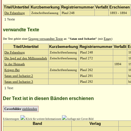
Titel/Untertitel
Kurzbemerkung
Registriernummer
Verfaßt
Erschienen
Die Felsenburg
Zeitschriftenfassung
Plaul 248
1893 - 1894
1 Texte
verwandte Texte
Der Text gehört einer
Gruppe verwandter Texte
an:
"Satan und Ischariot"
(mit
Essay
)
Titel/Untertitel
Kurzbemerkung
Registriernummer
Verfaßt
E
Die Felsenburg
Zeitschriftenfassung
Plaul 248
1
Die Jagd auf den Millionendieb
Zeitschriftenfassung
Plaul 272
1
In der Heimath
1894
1
Krüger-Bei
Zeitschriftenfassung
Plaul 262
1
Satan und Ischariot 2
Plaul 291
b
Satan und Ischariot 3
Plaul 292
b
1 Text
Der Text ist in diesen Bänden erschienen
Coverbilder
einblenden
Erläuterungen:
Klick für weitere Informationen
Auflage mit Cover-Bild
Band
Verlag