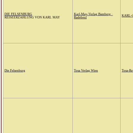
DIE FELSENBURG
Karl-May-Verlag Bamberg ·
KARL=
REISEERZÄHLUNG VON KARL MAY
Radebeul
Die Felsenburg
Tosa Verlag Wien
Tosa-Re