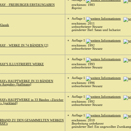
MAY · FREIBURGER ERSTAUSGABEN
erschienen: 1983
Reprint
Auflage 1
erschienen: 2011
Klassik
unbearbeiteter Neusatz
geänderter Titel
: Satan und Ischariot
Auflage 1
AY · WERKE IN 74 BÄNDEN [2]
erschienen: 1992
unbearbeiteter Neusatz
Auflage 1
MAY'S ILLUSTRIERTE WERKE
erschienen: 1993
unbearbeiteter Neusatz
Auflage 1
MAYs HAUPTWERKE IN 33 BÄNDEN
erschienen: 1996
r Ausgabe« [haffmans]
unbearbeiteter Neusatz
Auflage 1
AYs HAUPTWERKE in 33 Bänden »Züricher
erschienen: 1992
« [parkland]
unbearbeiteter Neusatz
Auflage 1
RBAND ZU DEN GESAMMELTEN WERKEN
erschienen: 2010
MAY's
Bearbeitung unbekannt
geänderter Titel
: Ein ungewollter Zweikamp