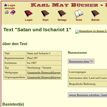
Login
anonym
Login
Start
Verlage
Texte
Bände
Text "Satan und Ischariot 1"
über den Text
Rezensionen
Titel
Satan und Ischariot 1
Registriernummer
Plaul 287
Rezensionen lesen
(2)
Erschienen
bis 1897
Typ
Neufassung / Variante
Lesevergnügen
Werkgruppe
Gesammelte Reiseerzählungen
Ursprungsmedium
Gesammelte Reiseerzählungen
Information über Land und Leute
Biografische Bedeutung
eigene Rezension schreiben / bea
Basistext(e)