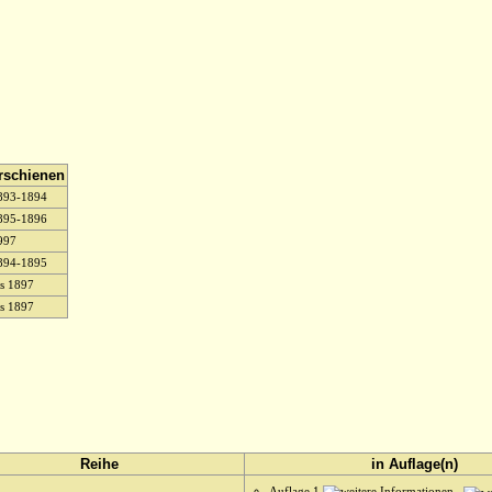
rschienen
893-1894
895-1896
997
894-1895
is 1897
is 1897
Reihe
in Auflage(n)
Auflage 1