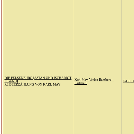
DIE FELSENBURG [SATAN UND ISCHARIOT
Karl-May-Verlag Bamberg ·
I. BAND]
KARL 
Radebeul
REISEERZÄHLUNG VON KARL MAY