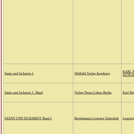
KARL 
Satan und Ischariot 1
Weltbild Verlag Augsburg
AUSGAB
Satan und Ischariot 1. Band
Verlag Neues Leben Berlin
Karl Ma
SATAN UND ISCHARIOT Band I
Bertelsmann Lesering Gütersloh
Leserin