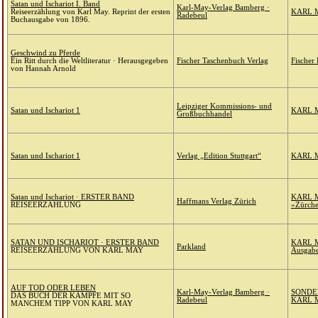
Satan und Ischariot I. Band
Karl-May-Verlag Bamberg ·
Reiseerzählung von Karl May. Reprint der ersten
KARL 
Radebeul
Buchausgabe von 1896.
Geschwind zu Pferde
Ein Ritt durch die Weltliteratur · Herausgegeben
Fischer Taschenbuch Verlag
Fischer 
von Hannah Arnold
Leipziger Kommissions- und
Satan und Ischariot 1
KARL M
Großbuchhandel
Satan und Ischariot 1
Verlag „Edition Stuttgart“
KARL 
Satan und Ischariot · ERSTER BAND
KARL 
Haffmans Verlag Zürich
REISEERZÄHLUNG
»Zürche
SATAN UND ISCHARIOT · ERSTER BAND
KARL M
Parkland
REISEERZÄHLUNG VON KARL MAY
Ausgabe
AUF TOD ODER LEBEN
Karl-May-Verlag Bamberg ·
SONDE
DAS BUCH DER KÄMPFE MIT SO
Radebeul
KARL 
MANCHEM TIPP VON KARL MAY