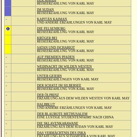
DER MAHDI
REISEERZÄHLUNG VON KARL MAY
IM SUDAN
REISEERZÄHLUNG VON KARL MAY
-
KAPITÄN KAIMAN
UND ANDERE ERZÄHLUNGEN VON KARL MAY
DIE FELSENBURG
REISEERZÄHLUNG VON KARL MAY
KRÜGER BEI
REISEERZÄHLUNG VON KARL MAY
SATAN UND ISCHARIOT
REISEERZÄHLUNG VON KARL MAY
-
AUF FREMDEN PFADEN
REISEERZÄHLUNG VON KARL MAY
-
WEIHNACHT IM WILDEN WESTEN
REISEERZÄHLUNG VON KARL MAY
-
UNTER GEIERN
REISEERZÄHLUNGEN VON KARL MAY
-
DER SCHATZ IM SILBERSEE
REISEERZÄHLUNG VON KARL MAY
-
DER ÖLPRINZ
ERZÄHLUNG AUS DEM WILDEN WESTEN VON KARL MAY
-
HALBBLUT
UND ANDERE ERZÄHLUNGEN VON KARL MAY
-
DER BLAUROTE METHUSALEM
EINE LUSTIGE STUDENTENFAHRT NACH CHINA
-
DIE SKLAVENKARAWANE
ERZÄHLUNG AUS DEM SUDAN VON KARL MAY
-
DAS VERMÄCHTNIS DES INKA
ERZÄHLUNG AUS SÜDAMERIKA VON KARL MAY