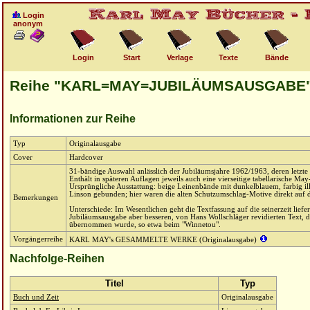
Login
anonym
Login
Start
Verlage
Texte
Bände
Reihe "KARL=MAY=JUBILÄUMSAUSGABE
Informationen zur Reihe
Typ
Originalausgabe
Cover
Hardcover
31-bändige Auswahl anlässlich der Jubiläumsjahre 1962/1963, deren letzte 
Enthält in späteren Auflagen jeweils auch eine vierseitige tabellarische May
Ursprüngliche Ausstattung: beige Leinenbände mit dunkelblauem, farbig il
Linson gebunden; hier waren die alten Schutzumschlag-Motive direkt auf 
Bemerkungen
Unterschiede: Im Wesentlichen geht die Textfassung auf die seinerzeit lief
Jubiläumsausgabe aber besseren, von Hans Wollschläger revidierten Text, 
übernommen wurde, so etwa beim "Winnetou".
Vorgängerreihe
KARL MAY's GESAMMELTE WERKE (Originalausgabe)
Nachfolge-Reihen
Titel
Typ
Buch und Zeit
Originalausgabe