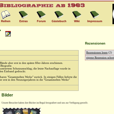
Reihen
Extras
Forum
Gästebuch
Wiki
Impressum
"
Rezensionen
Rezensionen lesen
(2)
eigene Rezension schrei
Bände aber erst in den späten 60er-Jahren erschienen.
-Biografie.
lustriertem Schutzumschlag; die letzte Nachauflage wurde in
den Einband gedruckt.
erbaren "Gesammelten Werke" zurück. In einigen Fällen lieferte die
der erst in den Neunzigerjahren in die "Gesammelten Werke"
Bilder
Unsere Besucher haben ihre Bücher im Regal fotografiert und uns zur Verfügung gestellt.