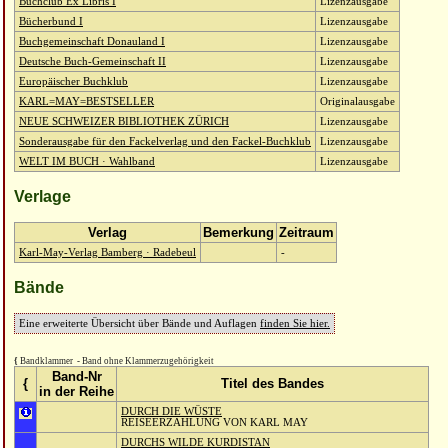
Buchclub Ex Libris I
Lizenzausgabe
Bücherbund I
Lizenzausgabe
Buchgemeinschaft Donauland I
Lizenzausgabe
Deutsche Buch-Gemeinschaft II
Lizenzausgabe
Europäischer Buchklub
Lizenzausgabe
KARL=MAY=BESTSELLER
Originalausgabe
NEUE SCHWEIZER BIBLIOTHEK ZÜRICH
Lizenzausgabe
Sonderausgabe für den Fackelverlag und den Fackel-Buchklub
Lizenzausgabe
WELT IM BUCH · Wahlband
Lizenzausgabe
Verlage
Verlag
Bemerkung
Zeitraum
Karl-May-Verlag Bamberg · Radebeul
-
Bände
Eine erweiterte Übersicht über Bände und Auflagen
finden Sie hier.
{
Bandklammer
-
Band ohne Klammerzugehörigkeit
Band-Nr
{
Titel des Bandes
in der Reihe
DURCH DIE WÜSTE
REISEERZÄHLUNG VON KARL MAY
DURCHS WILDE KURDISTAN