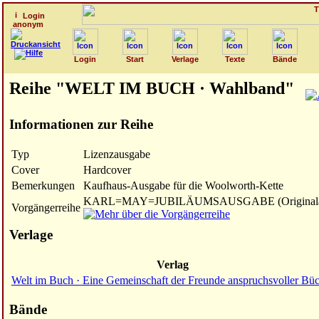
Login
anonym
Login
Start
Verlage
Texte
Bände
Reihe "WELT IM BUCH · Wahlband"
Informationen zur Reihe
Typ
Lizenzausgabe
Cover
Hardcover
Bemerkungen
Kaufhaus-Ausgabe für die Woolworth-Kette
KARL=MAY=JUBILÄUMSAUSGABE (Originala
Vorgängerreihe
Verlage
Verlag
Welt im Buch · Eine Gemeinschaft der Freunde anspruchsvoller Bü
Bände