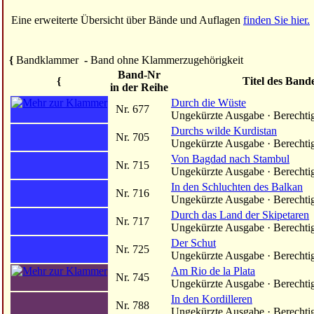
Eine erweiterte Übersicht über Bände und Auflagen
finden Sie hier.
{
Bandklammer
-
Band ohne Klammerzugehörigkeit
Band-Nr
{
Titel des Band
in der Reihe
Durch die Wüste
Nr. 677
Ungekürzte Ausgabe · Berechti
Durchs wilde Kurdistan
Nr. 705
Ungekürzte Ausgabe · Berechti
Von Bagdad nach Stambul
Nr. 715
Ungekürzte Ausgabe · Berechti
In den Schluchten des Balkan
Nr. 716
Ungekürzte Ausgabe · Berechti
Durch das Land der Skipetaren
Nr. 717
Ungekürzte Ausgabe · Berechti
Der Schut
Nr. 725
Ungekürzte Ausgabe · Berechti
Am Rio de la Plata
Nr. 745
Ungekürzte Ausgabe · Berechti
In den Kordilleren
Nr. 788
Ungekürzte Ausgabe · Berechti