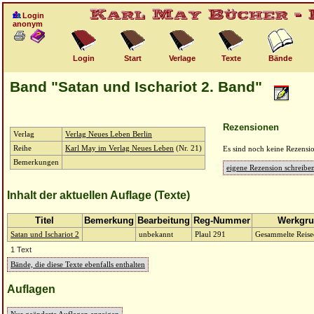
Login
anonym
Login
Start
Verlage
Texte
Bände
Band "Satan und Ischariot 2. Band"
Rezensionen
Verlag
Verlag Neues Leben Berlin
Reihe
Karl May im Verlag Neues Leben
(Nr. 21)
Es sind noch keine Rezensi
Bemerkungen
eigene Rezension schreibe
Inhalt der aktuellen Auflage (Texte)
Titel
Bemerkung
Bearbeitung
Reg-Nummer
Werkgr
Satan und Ischariot 2
unbekannt
Plaul 291
Gesammelte Reise
1 Text
Bände, die diese Texte ebenfalls enthalten
Auflagen