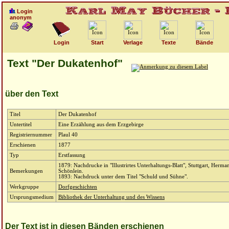
Login
anonym
Login
Start
Verlage
Texte
Bände
Text "Der Dukatenhof"
über den Text
Titel
Der Dukatenhof
Untertitel
Eine Erzählung aus dem Erzgebirge
Registriernummer
Plaul 40
Erschienen
1877
Typ
Erstfassung
1879: Nachdrucke in "Illustrirtes Unterhaltungs-Blatt", Stuttgart, Herma
Bemerkungen
Schönlein.
1893: Nachdruck unter dem Titel "Schuld und Sühne".
Werkgruppe
Dorfgeschichten
Ursprungsmedium
Bibliothek der Unterhaltung und des Wissens
Der Text ist in diesen Bänden erschienen