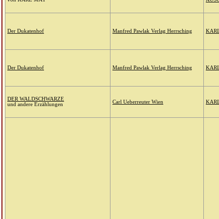
Der Dukatenhof
Manfred Pawlak Verlag Herrsching
KARL
Der Dukatenhof
Manfred Pawlak Verlag Herrsching
KARL 
DER WALDSCHWARZE
Carl Ueberreuter Wien
KAR
und andere Erzählungen