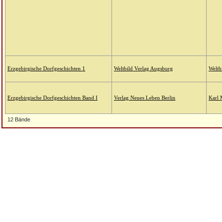
Erzgebirgische Dorfgeschichten 1
Weltbild Verlag Augsburg
Weltb
Erzgebirgische Dorfgeschichten Band I
Verlag Neues Leben Berlin
Karl 
12 Bände