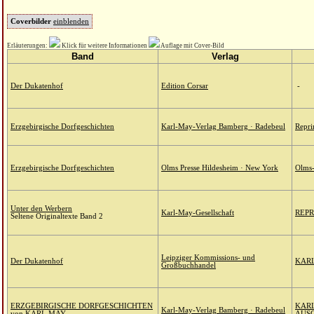
Coverbilder
einblenden
Erläuterungen:
Klick für weitere Informationen
Auflage mit Cover-Bild
Band
Verlag
Der Dukatenhof
Edition Corsar
-
Erzgebirgische Dorfgeschichten
Karl-May-Verlag Bamberg · Radebeul
Repri
Erzgebirgische Dorfgeschichten
Olms Presse Hildesheim · New York
Olms-
Unter den Werbern
Karl-May-Gesellschaft
REPR
Seltene Originaltexte Band 2
Leipziger Kommissions- und
Der Dukatenhof
KARL
Großbuchhandel
ERZGEBIRGISCHE DORFGESCHICHTEN
KARL
Karl-May-Verlag Bamberg · Radebeul
von KARL MAY
AUS