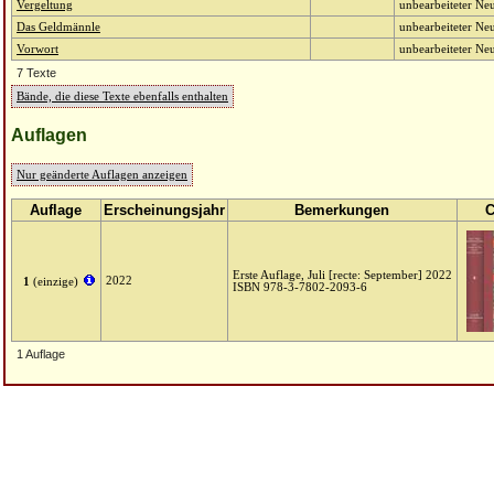
Vergeltung
unbearbeiteter Neu
Das Geldmännle
unbearbeiteter Neu
Vorwort
unbearbeiteter Neu
7 Texte
Bände, die diese Texte ebenfalls enthalten
Auflagen
Nur geänderte Auflagen anzeigen
Auflage
Erscheinungsjahr
Bemerkungen
C
Erste Auflage, Juli [recte: September] 2022
2022
1
(einzige)
ISBN 978-3-7802-2093-6
1 Auflage