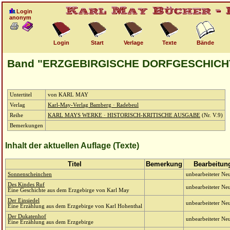
Login
anonym
Login
Start
Verlage
Texte
Bände
Band "ERZGEBIRGISCHE DORFGESCHICH
Untertitel
von KARL MAY
Verlag
Karl-May-Verlag Bamberg · Radebeul
Reihe
KARL MAYS WERKE · HISTORISCH-KRITISCHE AUSGABE
(Nr. V.9)
Bemerkungen
Inhalt der aktuellen Auflage (Texte)
Titel
Bemerkung
Bearbeitun
Sonnenscheinchen
unbearbeiteter Neu
Des Kindes Ruf
unbearbeiteter Neu
Eine Geschichte aus dem Erzgebirge von Karl May
Der Einsiedel
unbearbeiteter Neu
Eine Erzählung aus dem Erzgebirge von Karl Hohenthal
Der Dukatenhof
unbearbeiteter Neu
Eine Erzählung aus dem Erzgebirge