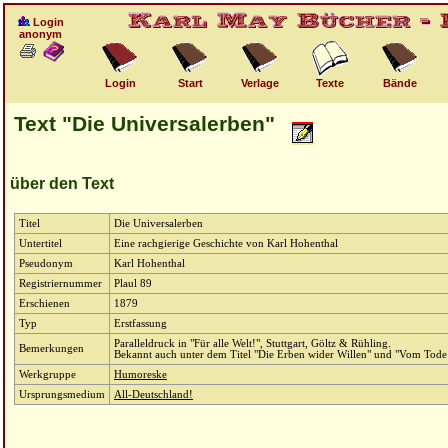
Login
anonym
Login
Start
Verlage
Texte
Bände
Text "Die Universalerben"
über den Text
Titel
Die Universalerben
Untertitel
Eine rachgierige Geschichte von Karl Hohenthal
Pseudonym
Karl Hohenthal
Registriernummer
Plaul 89
Erschienen
1879
Typ
Erstfassung
Paralleldruck in "Für alle Welt!", Stuttgart, Göltz & Rühling.
Bemerkungen
Bekannt auch unter dem Titel "Die Erben wider Willen" und "Vom Tode
Werkgruppe
Humoreske
Ursprungsmedium
All-Deutschland!