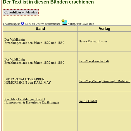
Der Text ist in diesen Bänden erschienen
Coverbilder
einblenden
Erläuterungen:
Klick für weitere Informationen
Auflage mit Cover-Bild
Band
Verlag
Der Waldkönig
Hansa Verlag Husum
Erzählungen aus den Jahren 1879 und 1880
Der Waldkönig
Karl-May-Gesellschaft
Erzählungen aus den Jahren 1879 und 1880
DIE FASTNACHTSNARREN
Karl-May-Verlag Bamberg · Radebeul
HUMORESKEN von KARL MAY
Karl May Erzählungen Band I
epubli GmbH
Humoresken & Historische Erzählungen