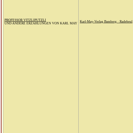
PROFESSOR VITZLIPUTZLI
Karl-May-Verlag Bamberg · Radebeul
UND ANDERE ERZÄHLUNGEN VON KARL MAY