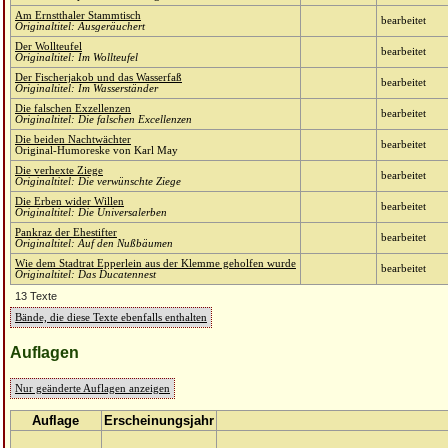
Am Ernstthaler Stammtisch
bearbeitet
Originaltitel: Ausgeräuchert
Der Wollteufel
bearbeitet
Originaltitel: Im Wollteufel
Der Fischerjakob und das Wasserfaß
bearbeitet
Originaltitel: Im Wasserständer
Die falschen Exzellenzen
bearbeitet
Originaltitel: Die falschen Excellenzen
Die beiden Nachtwächter
bearbeitet
Original-Humoreske von Karl May
Die verhexte Ziege
bearbeitet
Originaltitel: Die verwünschte Ziege
Die Erben wider Willen
bearbeitet
Originaltitel: Die Universalerben
Pankraz der Ehestifter
bearbeitet
Originaltitel: Auf den Nußbäumen
Wie dem Stadtrat Epperlein aus der Klemme geholfen wurde
bearbeitet
Originaltitel: Das Ducatennest
13 Texte
Bände, die diese Texte ebenfalls enthalten
Auflagen
Nur geänderte Auflagen anzeigen
Auflage
Erscheinungsjahr