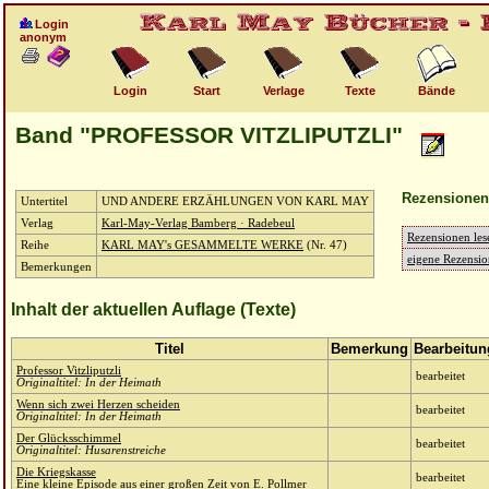
Login
anonym
Login
Start
Verlage
Texte
Bände
Band "PROFESSOR VITZLIPUTZLI"
Rezensionen
Untertitel
UND ANDERE ERZÄHLUNGEN VON KARL MAY
Verlag
Karl-May-Verlag Bamberg · Radebeul
Rezensionen les
Reihe
KARL MAY's GESAMMELTE WERKE
(Nr. 47)
eigene Rezensio
Bemerkungen
Inhalt der aktuellen Auflage (Texte)
Titel
Bemerkung
Bearbeitun
Professor Vitzliputzli
bearbeitet
Originaltitel: In der Heimath
Wenn sich zwei Herzen scheiden
bearbeitet
Originaltitel: In der Heimath
Der Glücksschimmel
bearbeitet
Originaltitel: Husarenstreiche
Die Kriegskasse
bearbeitet
Eine kleine Episode aus einer großen Zeit von E. Pollmer