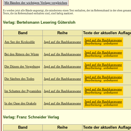
Mit Bänden der wichtigen Verlage vergleichen
Es werden jetzt alle Bände angezeigt, die mindestens einen Text enthalten, der im Referenzband in der oben genannt
Texte, die im Referenzband enthalten sind, sind farbig markiert.
Verlag: Bertelsmann Lesering Gütersloh
Band
Reihe
Texte der aktuellen Auflag
Jagd auf die Raubkarawane
Am See der Krokodile
Jagd auf die Raubkarawane
Bearbeitung: unbekannt
Jagd auf die Raubkarawane
Bei den Rittern der Wüste
Jagd auf die Raubkarawane
Bearbeitung: unbekannt
Jagd auf die Raubkarawane
Die Dünen der Vergeltung
Jagd auf die Raubkarawane
Bearbeitung: unbekannt
Jagd auf die Raubkarawane
Die Sänften des Todes
Jagd auf die Raubkarawane
Bearbeitung: unbekannt
Jagd auf die Raubkarawane
Im Schatten der Pyramiden
Jagd auf die Raubkarawane
Bearbeitung: unbekannt
Jagd auf die Raubkarawane
In der Oase des Orakels
Jagd auf die Raubkarawane
Bearbeitung: unbekannt
Verlag: Franz Schneider Verlag
Band
Reihe
Texte der aktuellen Auflag