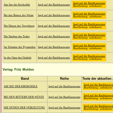
Jagd auf die Raubkarawane
Am See der Krokodile
Jagd auf die Raubkarawane
Bearbeitung: unbekannt
Jagd auf die Raubkarawane
Bei den Rittern der Wüste
Jagd auf die Raubkarawane
Bearbeitung: unbekannt
Jagd auf die Raubkarawane
Die Dünen der Vergeltung
Jagd auf die Raubkarawane
Bearbeitung: unbekannt
Jagd auf die Raubkarawane
Die Sänften des Todes
Jagd auf die Raubkarawane
Bearbeitung: unbekannt
Jagd auf die Raubkarawane
Im Schatten der Pyramiden
Jagd auf die Raubkarawane
Bearbeitung: unbekannt
Jagd auf die Raubkarawane
In der Oase des Orakels
Jagd auf die Raubkarawane
Bearbeitung: unbekannt
Verlag: Fritz Molden
Band
Reihe
Texte der aktuellen
Jagd auf die Raubkaraw
AM SEE DER KROKODILE
Jagd auf die Raubkarawane
Bearbeitung: unbekannt
Jagd auf die Raubkaraw
BEI DEN RITTERN DER WÜSTE
Jagd auf die Raubkarawane
Bearbeitung: unbekannt
Jagd auf die Raubkaraw
DIE DÜNEN DER VERGELTUNG
Jagd auf die Raubkarawane
Bearbeitung: unbekannt