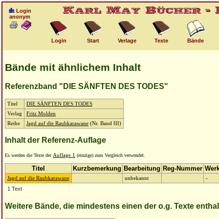
Login
anonym
Login
Start
Verlage
Texte
Bände
Bände mit ähnlichem Inhalt
Referenzband "DIE SÄNFTEN DES TODES"
Titel
DIE SÄNFTEN DES TODES
Verlag
Fritz Molden
Reihe
Jagd auf die Raubkarawane
(Nr. Band III)
Inhalt der Referenz-Auflage
Es werden die Texte der
Auflage 1
(einzige) zum Vergleich verwendet.
Titel
Kurzbemerkung
Bearbeitung
Reg-Nummer
Wer
Jagd auf die Raubkarawane
unbekannt
-
1 Text
Weitere Bände, die mindestens einen der o.g. Texte entha