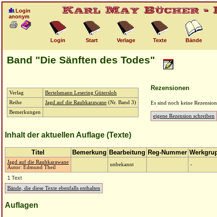
Login
anonym
Login
Start
Verlage
Texte
Bände
Band "Die Sänften des Todes"
Rezensionen
Verlag
Bertelsmann Lesering Gütersloh
Reihe
Jagd auf die Raubkarawane
(Nr. Band 3)
Es sind noch keine Rezensio
Bemerkungen
eigene Rezension schreiben
Inhalt der aktuellen Auflage (Texte)
Titel
Bemerkung
Bearbeitung
Reg-Nummer
Werkgru
Jagd auf die Raubkarawane
unbekannt
-
Autor: Edmund Theil
1 Text
Bände, die diese Texte ebenfalls enthalten
Auflagen