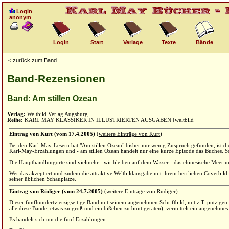
Login
anonym
Login
Start
Verlage
Texte
Bände
< zurück zum Band
Band-Rezensionen
Band: Am stillen Ozean
Verlag:
Weltbild Verlag Augsburg
Reihe:
KARL MAY KLASSIKER IN ILLUSTRIERTEN AUSGABEN [weltbild]
Eintrag von Kurt (vom 17.4.2005)
(
weitere Einträge von Kurt
)
Bei den Karl-May-Lesern hat "Am stillen Ozean" bisher nur wenig Zuspruch gefunden, ist 
Karl-May-Erzählungen und - am stillen Ozean handelt nur eine kurze Episode das Buches. Sch
Die Haupthandlungorte sind vielmehr - wir bleiben auf dem Wasser - das chinesische Meer u
Wer das akzeptiert und zudem die attraktive Weltbildausgabe mit ihrem herrlichen Coverbild i
seiner üblichen Schauplätze.
Eintrag von Rüdiger (vom 24.7.2005)
(
weitere Einträge von Rüdiger
)
Dieser fünfhundertvierzigseitige Band mit seinem angenehmen Schriftbild, mit z.T. putzige
alle diese Bände, etwas zu groß und ein bißchen zu bunt geraten), vermittelt ein angenehmes
Es handelt sich um die fünf Erzählungen