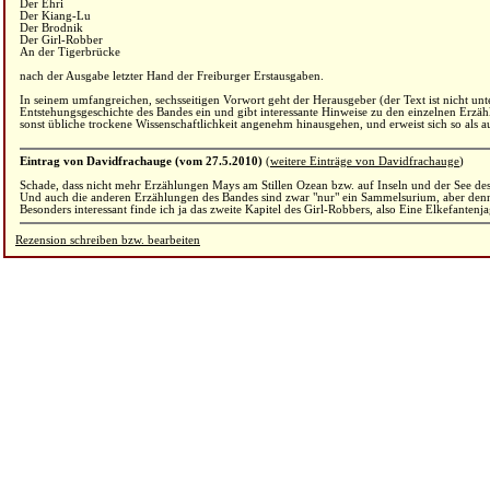
Der Ehri
Der Kiang-Lu
Der Brodnik
Der Girl-Robber
An der Tigerbrücke
nach der Ausgabe letzter Hand der Freiburger Erstausgaben.
In seinem umfangreichen, sechsseitigen Vorwort geht der Herausgeber (der Text ist nicht unt
Entstehungsgeschichte des Bandes ein und gibt interessante Hinweise zu den einzelnen Erzäh
sonst übliche trockene Wissenschaftlichkeit angenehm hinausgehen, und erweist sich so al
Eintrag von Davidfrachauge (vom 27.5.2010)
(
weitere Einträge von Davidfrachauge
)
Schade, dass nicht mehr Erzählungen Mays am Stillen Ozean bzw. auf Inseln und der See des P
Und auch die anderen Erzählungen des Bandes sind zwar "nur" ein Sammelsurium, aber denn
Besonders interessant finde ich ja das zweite Kapitel des Girl-Robbers, also Eine Elkefanten
Rezension schreiben bzw. bearbeiten