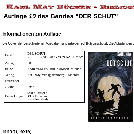
Auflage
10
des Bandes "DER SCHUT"
Informationen zur Auflage
Die Cover der verschiedenen Ausgaben sind urheberrechtlich geschützt. Die Abbildungen die
DER SCHUT
Band
REISEERZÄHLUNG VON KARL MAY
Auflage
10
Reihe
KARL=MAY=JUBILÄUMSAUSGABE
Verlag
Karl-May-Verlag Bamberg · Radebeul
erschienen
-
© Jahr
1962
[ohne Tausend]
Bemerkungen
399 (1) Seiten
Farboberschnitt
Inhalt (Texte)