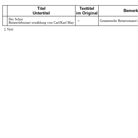
Titel
Texttitel
Bemerk
Untertitel
im Original
Der Schut
=
Gesammelte Reiseromane/
Reiseerlebnisse/-erzählung von Carl/Karl May
1 Text