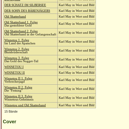
DER SCHATZ IM SILBERSEE
Karl May in Wort und Bild
DER SOHN DES BÄRENJÄGERS
Karl May in Wort und Bild
Old Shatterhand
Karl May in Wort und Bild
Old Shatterhand 1. Folge
Karl May in Wort und Bild
Das gestohlene Gold
Old Shatterhand 2. Folge
Karl May in Wort und Bild
Old Shatterhand in der Gefangenschaft
Winnetou 1. Folge
Karl May in Wort und Bild
Im Land der Apatschen
Winnetou 2. Folge
Karl May in Wort und Bild
Blutsbrüderschaft
Winnetou 3. Folge
Karl May in Wort und Bild
Das Gold des Nugget-Tsil
WINNETOU I
Karl May in Wort und Bild
WINNETOU II
Karl May in Wort und Bild
Winnetou II 1. Folge
Karl May in Wort und Bild
Verbrecherjagd
Winnetou II 2. Folge
Karl May in Wort und Bild
Die "Festung"
Winnetou II 3. Folge
Karl May in Wort und Bild
Winnetous Geheimnis
Winnetou und Old Shatterhand
Karl May in Wort und Bild
15 Bände
Cover