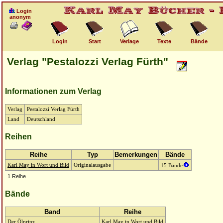
Login
anonym
Login
Start
Verlage
Texte
Bände
Verlag "Pestalozzi Verlag Fürth"
Informationen zum Verlag
Verlag
Pestalozzi Verlag Fürth
Land
Deutschland
Reihen
Reihe
Typ
Bemerkungen
Bände
Karl May in Wort und Bild
Originalausgabe
15 Bände
1 Reihe
Bände
Band
Reihe
Der Ölprinz
Karl May in Wort und Bild