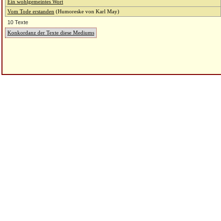
Ein wohlgemeintes Wort
Vom Tode erstanden
(Humoreske von Karl May)
10 Texte
Konkordanz der Texte diese Mediums