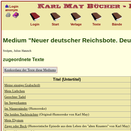
Login
anonym
Login
Start
Verlage
Texte
Bände
Medium "Neuer deutscher Reichsbote. Deu
Stolpen, Julius Hanzsch
zugeordnete Texte
Konkordanz der Texte diese Mediums
Titel (Untertitel)
Meine einstige Grabschrift
Mein Liebchen
Gerechter Tadel
Im Seegerkasten
Im Wasserständer
(Humoreske)
Die beiden Nachtwächter
(Original-Humoreske von Karl May)
Mein Elysium
Ziege oder Bock
(Humoristische Episode aus dem Leben des "alten Knasters" von Karl May)