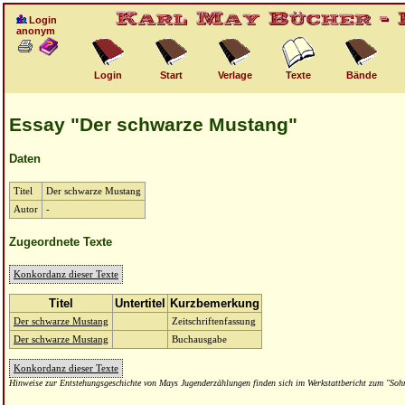
Login
anonym
Login
Start
Verlage
Texte
Bände
Essay "Der schwarze Mustang"
Daten
Titel
Der schwarze Mustang
Autor
-
Zugeordnete Texte
Konkordanz dieser Texte
Titel
Untertitel
Kurzbemerkung
Der schwarze Mustang
Zeitschriftenfassung
Der schwarze Mustang
Buchausgabe
Konkordanz dieser Texte
Hinweise zur Entstehungsgeschichte von Mays Jugenderzählungen finden sich im Werkstattbericht zum "Soh