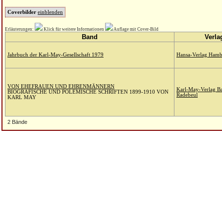
Coverbilder
einblenden
Erläuterungen:
Klick für weitere Informationen
Auflage mit Cover-Bild
Band
Verla
Jahrbuch der Karl-May-Gesellschaft 1979
Hansa-Verlag Ham
VON EHEFRAUEN UND EHRENMÄNNERN
Karl-May-Verlag B
BIOGRAFISCHE UND POLEMISCHE SCHRIFTEN 1899-1910 VON
Radebeul
KARL MAY
2 Bände