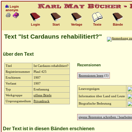
Login
anonym
Login
Start
Verlage
Texte
Bände
Text "Ist Cardauns rehabilitiert?"
über den Text
Rezensionen
Titel
Ist Cardauns rehabilitiert?
Registriernummer
Plaul 425
Rezensionen lesen
(1)
Erschienen
1907
Verfasst
1907
Lesevergnügen
Typ
Erstfassung
Werkgruppe
offene Briefe
Information über Land und Leute
Ursprungsmedium
Privatdruck
Biografische Bedeutung
eigene Rezension schreiben / bearbeit
Der Text ist in diesen Bänden erschienen