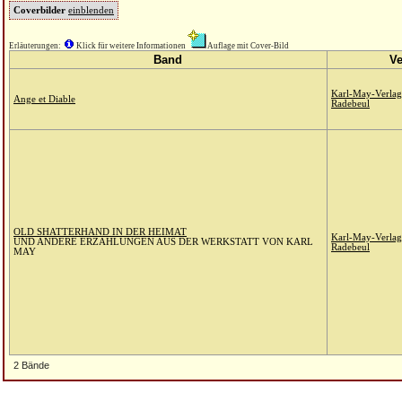
Coverbilder
einblenden
Erläuterungen:
Klick für weitere Informationen
Auflage mit Cover-Bild
Band
Ve
Karl-May-Verlag
Ange et Diable
Radebeul
OLD SHATTERHAND IN DER HEIMAT
Karl-May-Verlag
UND ANDERE ERZÄHLUNGEN AUS DER WERKSTATT VON KARL
Radebeul
MAY
2 Bände