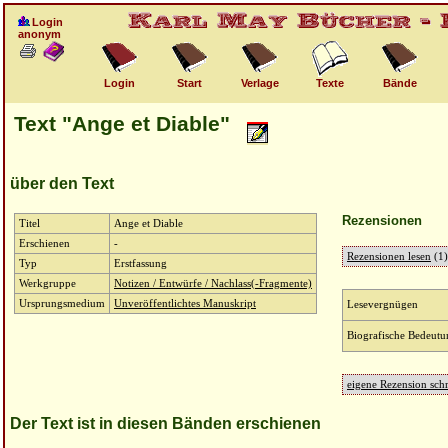
Login
anonym
Login
Start
Verlage
Texte
Bände
Text "Ange et Diable"
über den Text
Rezensionen
Titel
Ange et Diable
Erschienen
-
Rezensionen lesen
(1)
Typ
Erstfassung
Werkgruppe
Notizen / Entwürfe / Nachlass(-Fragmente)
Ursprungsmedium
Unveröffentlichtes Manuskript
Lesevergnügen
Biografische Bedeutu
eigene Rezension sch
Der Text ist in diesen Bänden erschienen