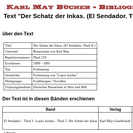
Text "Der Schatz der Inkas. (El Sendador. The
über den Text
Titel
Der Schatz der Inkas. (El Sendador. Theil II.)
Untertitel
Reiseroman von Karl May
Registriernummer
Plaul 216
Erschienen
1890 - 1891
Typ
Erstfassung
Geschichte
Fortsetzung von "Lopez Jordan".
Werkgruppe
Erzählungen / Novellen
Ursprungsmedium
Deutscher Hausschatz in Wort und Bild
Der Text ist in diesen Bänden erschienen
Band
Verlag
El Sendador - Theil 1: Lopez Jordan - Theil 2: Der Schatz der Inkas
Karl-May-Gesellschaft