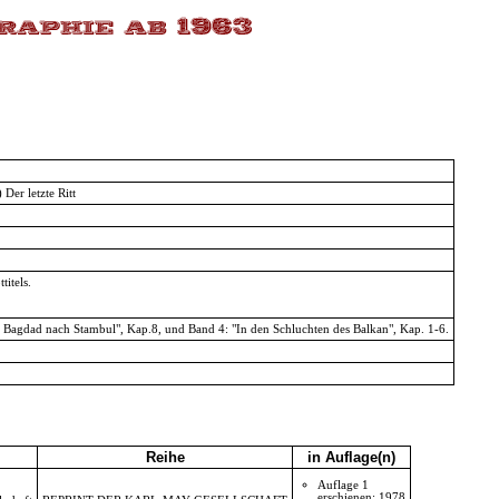
Der letzte Ritt
itels.
Bagdad nach Stambul", Kap.8, und Band 4: "In den Schluchten des Balkan", Kap. 1-6.
Reihe
in Auflage(n)
Auflage 1
erschienen: 1978