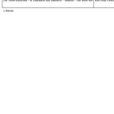
Die Todes-Karavane - In Damaskus und Baalbeck - Stambul - Der letzte Ritt
Karl-May-Gesell
1 Bände