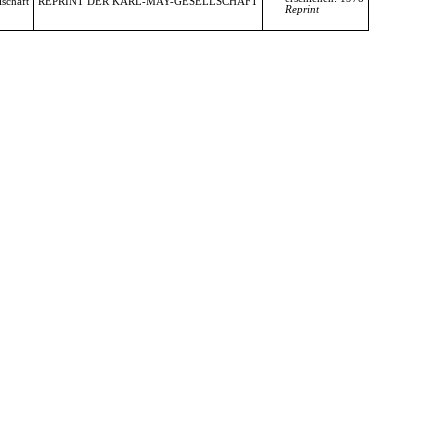
schaft
REPRINT DER KARL-MAY-GESELLSCHAFT
Reprint