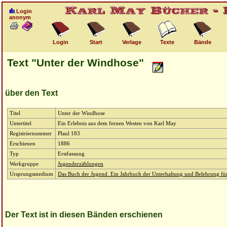
Login
anonym
Login
Start
Verlage
Texte
Bände
Text "Unter der Windhose"
über den Text
Titel
Unter der Windhose
Untertitel
Ein Erlebnis aus dem fernen Westen von Karl May
Registriernummer
Plaul 183
Erschienen
1886
Typ
Erstfassung
Werkgruppe
Jugenderzählungen
Ursprungsmedium
Das Buch der Jugend. Ein Jahrbuch der Unterhaltung und Belehrung fü
Der Text ist in diesen Bänden erschienen