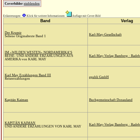
Coverbilder
einblenden
Erläuterungen:
Klick für weitere Informationen
Auflage mit Cover-Bild
Band
Verlag
Der Krumir
Karl-May-Gesellschaft
Seltene Originaltexte Band 1
IM »WILDEN WESTEN« NORDAMERIKA’S
REISE- UND ANDERE ERZÄHLUNGEN AUS
Karl-May-Verlag Bamberg · Radeb
AMERIKA von KARL MAY
Karl May Erzählungen Band III
epubli GmbH
Reiseerzählungen
Kapitän Kaiman
Buchgemeinschaft Donauland
KAPITÄN KAIMAN
Karl-May-Verlag Bamberg · Radeb
UND ANDERE ERZÄHLUNGEN VON KARL MAY