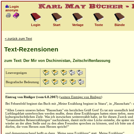
Login
anonym
Login
Start
Verlage
Texte
Bände
< zurück zum Text
Text-Rezensionen
zum Text: Der Mir von Dschinnistan, Zeitschriftenfassung
Lesevergnügen
Biografische Bedeutung
Eintrag von Rüdiger (vom 6.8.2007)
(
weitere Einträge von Rüdiger
)
Bei Fehsenfeld beginnt das Buch mit „Meine Erzählung beginnt in Sitara“, in „Hausschatz“-
“Allen Lesern unseres lieben "Hausschatz" ein herzliches Grüß Gott! Es tat mir unendlich le
Lieblingsblatt unterbrochen werden mußte, denn diese Erzählungen hatten einen tiefen, m
kulturgeschichtlichen Ziele. Was ich inzwischen weitererzählt habe, ist für diesen Zweck und d
"Gesammelten Reiseerzählungen" nachzulesen, damit nicht eine Lücke entstehe, die später nic
wieder an der alten Stelle und zu den alten Freunden sprechen zu können, und ich bitte um di
dürfen, die vom Herzen zum Herzen spricht!“
und dementsprechend heißt es dann „Meine neue Erzählung“ statt „Meine Erzählung“.