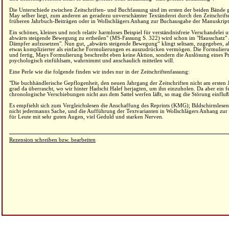
Die Unterschiede zwischen Zeitschriften- und Buchfassung sind im ersten der beiden Bände 
May selber liegt, zum anderen an geradezu unverschämter Textänderei durch den Zeitschrif
früheren Jahrbuch-Beiträgen oder in Wollschlägers Anhang zur Buchausgabe der Manuskript
Ein schönes, kleines und noch relativ harmloses Beispiel für verständnisfreie Verschandele
abwärts steigende Bewegung zu ertheilen" (MS-Fassung S. 322) wird schon im "Hausschatz" a
Dämpfer aufzusetzen". Nun gut, „abwärts steigende Bewegung“ klingt seltsam, zugegeben, ab
etwas komplizierter als einfache Formulierungen es auszudrücken vermögen. Die Formulieru
und fertig, Mays Formulierung beschreibt eben keine Aktion, sondern die Auslösung eines Pro
psychologisch einfühlsam, wahrnimmt und anschaulich mitteilen will.
Eine Perle wie die folgende finden wir indes nur in der Zeitschriftenfassung:
"Die buchhändlerische Gepflogenheit, den neuen Jahrgang der Zeitschriften nicht am ersten
grad da überrascht, wo wir hinter Hadschi Halef herjagten, um ihn einzuholen. Da aber ein f
chronologische Verschiebungen nicht aus dem Sattel werfen läßt, so mag die Störung einflußl
Es empfiehlt sich zum Vergleichslesen die Anschaffung des Reprints (KMG); Bildschirmlesen
nicht jedermanns Sache, und die Aufführung der Textvarianten in Wollschlägers Anhang zur M
für Leute mit sehr guten Augen, viel Geduld und starken Nerven.
Rezension schreiben bzw. bearbeiten