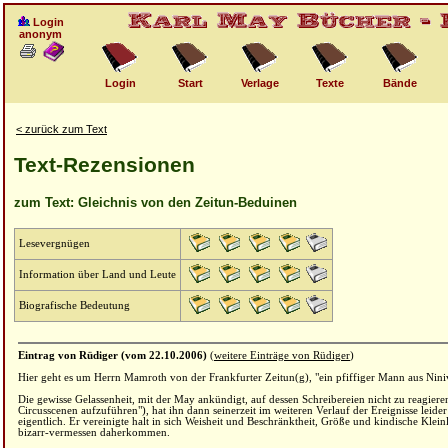
Login
anonym
Login
Start
Verlage
Texte
Bände
< zurück zum Text
Text-Rezensionen
zum Text: Gleichnis von den Zeitun-Beduinen
Lesevergnügen
Information über Land und Leute
Biografische Bedeutung
Eintrag von Rüdiger (vom 22.10.2006)
(
weitere Einträge von Rüdiger
)
Hier geht es um Herrn Mamroth von der Frankfurter Zeitun(g), "ein pfiffiger Mann aus Nini
Die gewisse Gelassenheit, mit der May ankündigt, auf dessen Schreibereien nicht zu reagiere
Circusscenen aufzuführen"), hat ihn dann seinerzeit im weiteren Verlauf der Ereignisse leider 
eigentlich. Er vereinigte halt in sich Weisheit und Beschränktheit, Größe und kindische Kleinl
bizarr-vermessen daherkommen.