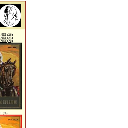
NDI (26)
NDI (23)
NDI (20)
 (26)