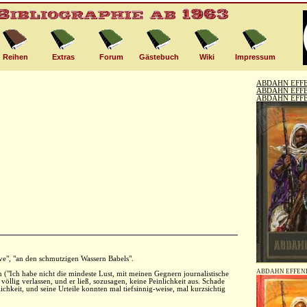
Reihen
Extras
Forum
Gästebuch
Wiki
Impressum
ABDAHN EFFE
ABDAHN EFFE
ABDAHN EFFE
ve", "an den schmutzigen Wassern Babels".
ABDAHN EFFENDI
n ("Ich habe nicht die mindeste Lust, mit meinen Gegnern journalistische
völlig verlassen, und er ließ, sozusagen, keine Peinlichkeit aus. Schade
ichkeit, und seine Urteile konnten mal tiefsinnig-weise, mal kurzsichtig