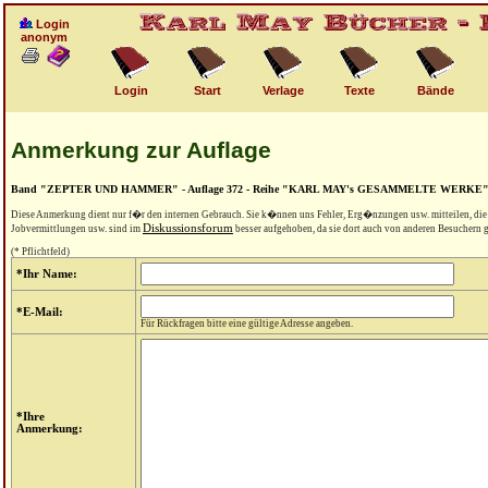
Login
anonym
Login
Start
Verlage
Texte
Bände
Anmerkung zur Auflage
Band "ZEPTER UND HAMMER" - Auflage 372 - Reihe "KARL MAY's GESAMMELTE WERKE
Diese Anmerkung dient nur f�r den internen Gebrauch. Sie k�nnen uns Fehler, Erg�nzungen usw. mitteilen, di
Diskussionsforum
Jobvermittlungen usw. sind im
besser aufgehoben, da sie dort auch von anderen Besuchern
(* Pflichtfeld)
*Ihr Name:
*E-Mail:
Für Rückfragen bitte eine gültige Adresse angeben.
*Ihre
Anmerkung: