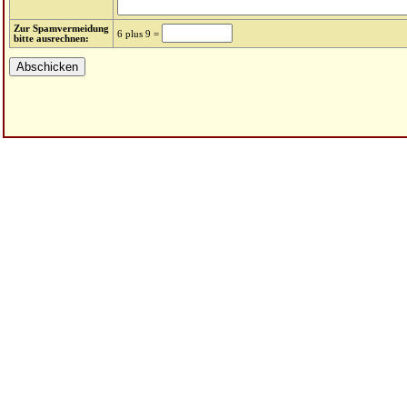
Zur Spamvermeidung
6 plus 9 =
bitte ausrechnen: