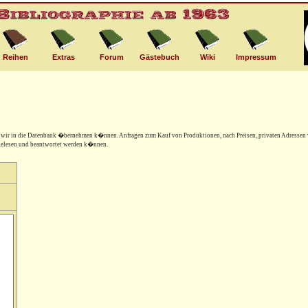
Reihen
Extras
Forum
Gästebuch
Wiki
Impressum
"
e wir in die Datenbank �bernehmen k�nnen. Anfragen zum Kauf von Produktionen, nach Preisen, privaten Adressen 
 gelesen und beantwortet werden k�nnen.