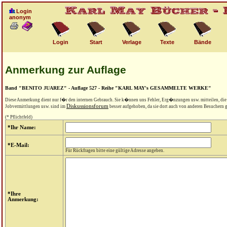
Login
anonym
Login
Start
Verlage
Texte
Bände
Anmerkung zur Auflage
Band "BENITO JUAREZ" - Auflage 527 - Reihe "KARL MAY's GESAMMELTE WERKE"
Diese Anmerkung dient nur f�r den internen Gebrauch. Sie k�nnen uns Fehler, Erg�nzungen usw. mitteilen, di
Diskussionsforum
Jobvermittlungen usw. sind im
besser aufgehoben, da sie dort auch von anderen Besuchern
(* Pflichtfeld)
*Ihr Name:
*E-Mail:
Für Rückfragen bitte eine gültige Adresse angeben.
*Ihre
Anmerkung: