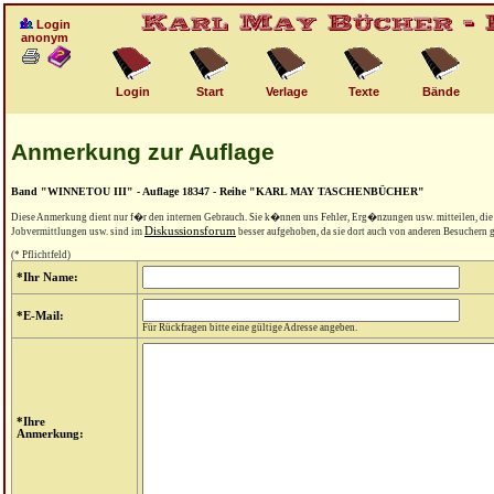
Login
anonym
Login
Start
Verlage
Texte
Bände
Anmerkung zur Auflage
Band "WINNETOU III" - Auflage 18347 - Reihe "KARL MAY TASCHENBÜCHER"
Diese Anmerkung dient nur f�r den internen Gebrauch. Sie k�nnen uns Fehler, Erg�nzungen usw. mitteilen, di
Diskussionsforum
Jobvermittlungen usw. sind im
besser aufgehoben, da sie dort auch von anderen Besuchern
(* Pflichtfeld)
*Ihr Name:
*E-Mail:
Für Rückfragen bitte eine gültige Adresse angeben.
*Ihre
Anmerkung: