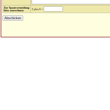
Zur Spamvermeidung
3 plus 6 =
bitte ausrechnen: