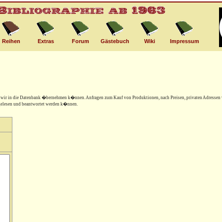
Reihen
Extras
Forum
Gästebuch
Wiki
Impressum
e wir in die Datenbank �bernehmen k�nnen. Anfragen zum Kauf von Produktionen, nach Preisen, privaten Adressen 
 gelesen und beantwortet werden k�nnen.