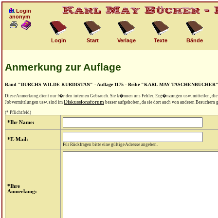
Login
anonym
Login
Start
Verlage
Texte
Bände
Anmerkung zur Auflage
Band "DURCHS WILDE KURDISTAN" - Auflage 1175 - Reihe "KARL MAY TASCHENBÜCHER
Diese Anmerkung dient nur f�r den internen Gebrauch. Sie k�nnen uns Fehler, Erg�nzungen usw. mitteilen, di
Diskussionsforum
Jobvermittlungen usw. sind im
besser aufgehoben, da sie dort auch von anderen Besuchern
(* Pflichtfeld)
*Ihr Name:
*E-Mail:
Für Rückfragen bitte eine gültige Adresse angeben.
*Ihre
Anmerkung: