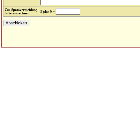
Zur Spamvermeidung
3 plus 9 =
bitte ausrechnen: