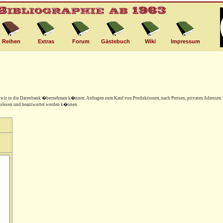
Reihen
Extras
Forum
Gästebuch
Wiki
Impressum
"
e wir in die Datenbank �bernehmen k�nnen. Anfragen zum Kauf von Produktionen, nach Preisen, privaten Adressen 
 gelesen und beantwortet werden k�nnen.