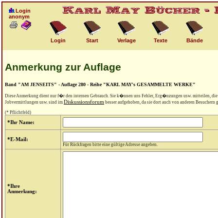
Login
anonym
Login
Start
Verlage
Texte
Bände
Anmerkung zur Auflage
Band "AM JENSEITS" - Auflage 280 - Reihe "KARL MAY's GESAMMELTE WERKE"
Diese Anmerkung dient nur f�r den internen Gebrauch. Sie k�nnen uns Fehler, Erg�nzungen usw. mitteilen, di
Diskussionsforum
Jobvermittlungen usw. sind im
besser aufgehoben, da sie dort auch von anderen Besuchern
(* Pflichtfeld)
*Ihr Name:
*E-Mail:
Für Rückfragen bitte eine gültige Adresse angeben.
*Ihre
Anmerkung: