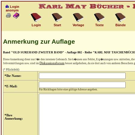
Login
anonym
Login
Start
Verlage
Texte
Bände
Anmerkung zur Auflage
Band "OLD SUREHAND ZWEITER BAND" - Auflage 802 - Reihe "KARL MAY TASCHENBÜC
Diese Anmerkung dient nur f�r den internen Gebrauch. Sie k�nnen uns Fehler, Erg�nzungen usw. mitteilen, di
Diskussionsforum
Jobvermittlungen usw. sind im
besser aufgehoben, da sie dort auch von anderen Besuchern
(* Pflichtfeld)
*Ihr Name:
*E-Mail:
Für Rückfragen bitte eine gültige Adresse angeben.
*Ihre
Anmerkung: