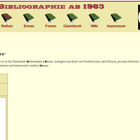
Reihen
Extras
Forum
Gästebuch
Wiki
Impressum
HER"
e wir in die Datenbank �bernehmen k�nnen. Anfragen zum Kauf von Produktionen, nach Preisen, privaten Adressen 
 gelesen und beantwortet werden k�nnen.