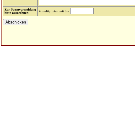
Zur Spamvermeidung
4 multipliziert mit 6 =
bitte ausrechnen: