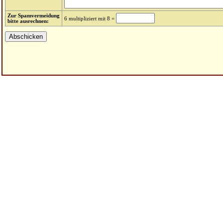
Zur Spamvermeidung
6 multipliziert mit 8 =
bitte ausrechnen: