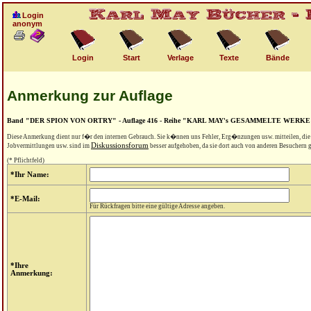
Login
anonym
Login
Start
Verlage
Texte
Bände
Anmerkung zur Auflage
Band "DER SPION VON ORTRY" - Auflage 416 - Reihe "KARL MAY's GESAMMELTE WERKE
Diese Anmerkung dient nur f�r den internen Gebrauch. Sie k�nnen uns Fehler, Erg�nzungen usw. mitteilen, di
Diskussionsforum
Jobvermittlungen usw. sind im
besser aufgehoben, da sie dort auch von anderen Besuchern
(* Pflichtfeld)
*Ihr Name:
*E-Mail:
Für Rückfragen bitte eine gültige Adresse angeben.
*Ihre
Anmerkung: