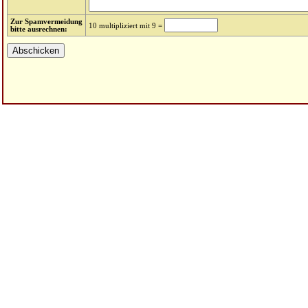
Zur Spamvermeidung
10 multipliziert mit 9 =
bitte ausrechnen: