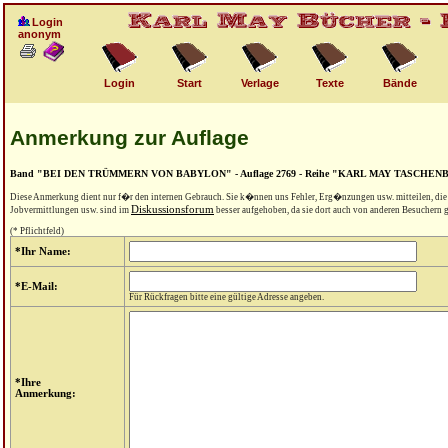
Login
anonym
Login
Start
Verlage
Texte
Bände
Anmerkung zur Auflage
Band "BEI DEN TRÜMMERN VON BABYLON" - Auflage 2769 - Reihe "KARL MAY TASCHE
Diese Anmerkung dient nur f�r den internen Gebrauch. Sie k�nnen uns Fehler, Erg�nzungen usw. mitteilen, di
Diskussionsforum
Jobvermittlungen usw. sind im
besser aufgehoben, da sie dort auch von anderen Besuchern
(* Pflichtfeld)
*Ihr Name:
*E-Mail:
Für Rückfragen bitte eine gültige Adresse angeben.
*Ihre
Anmerkung: