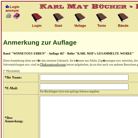
Login
anonym
Login
Start
Verlage
Texte
Bände
Anmerkung zur Auflage
Band "WINNETOUS ERBEN" - Auflage 467 - Reihe "KARL MAY's GESAMMELTE WERKE"
Diese Anmerkung dient nur f�r den internen Gebrauch. Sie k�nnen uns Fehler, Erg�nzungen usw. mitteilen, di
Diskussionsforum
Jobvermittlungen usw. sind im
besser aufgehoben, da sie dort auch von anderen Besuchern
(* Pflichtfeld)
*Ihr Name:
*E-Mail:
Für Rückfragen bitte eine gültige Adresse angeben.
*Ihre
Anmerkung: