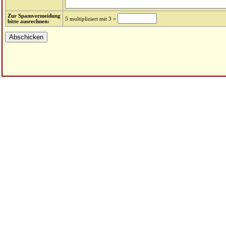
Zur Spamvermeidung
5 multipliziert mit 3 =
bitte ausrechnen: