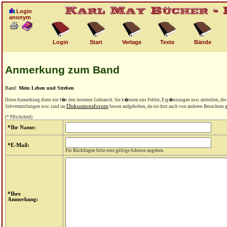
Login
anonym
Login
Start
Verlage
Texte
Bände
Anmerkung zum Band
Band:
Mein Leben und Streben
Diese Anmerkung dient nur f�r den internen Gebrauch. Sie k�nnen uns Fehler, Erg�nzungen usw. mitteilen, di
Diskussionsforum
Jobvermittlungen usw. sind im
besser aufgehoben, da sie dort auch von anderen Besuchern
(* Pflichtfeld)
*Ihr Name:
*E-Mail:
Für Rückfragen bitte eine gültige Adresse angeben.
*Ihre
Anmerkung: