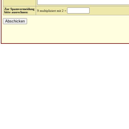
Zur Spamvermeidung
9 multipliziert mit 2 =
bitte ausrechnen: