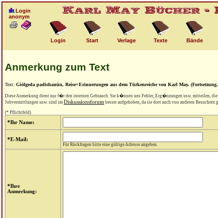
Login
anonym
Login
Start
Verlage
Texte
Bände
Anmerkung zum Text
Text:
Giölgeda padishanün, Reise=Erinnerungen aus dem Türkenreiche von Karl May. (Fortsetzung.) 
Diese Anmerkung dient nur f�r den internen Gebrauch. Sie k�nnen uns Fehler, Erg�nzungen usw. mitteilen, di
Diskussionsforum
Jobvermittlungen usw. sind im
besser aufgehoben, da sie dort auch von anderen Besuchern
(* Pflichtfeld)
*Ihr Name:
*E-Mail:
Für Rückfragen bitte eine gültige Adresse angeben.
*Ihre
Anmerkung: