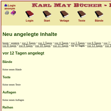
Login
anonym
Login
Start
Verlage
Texte
Bände
Neu angelegte Inhalte
heute
•
gestern
•
vor 2 Tagen
•
vor 3 Tagen
•
vor 4 Tagen
•
vor 5 Tagen
•
vor 6 Tagen
•
vor 7
vor 8 Tagen
•
vor 9 Tagen
•
vor 10 Tagen
•
vor 11 Tagen
•
vor 12 Tagen
•
vor 13 Tagen
•
vor 
vor 12 Tagen angelegt
Bände
Keine neuen Bände
Texte
Keine neuen Texte
Auflagen
Keine neuen Auflagen
Reihen