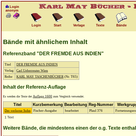
Login
anonym
Login
Start
Verlage
Texte
Bände
Bände mit ähnlichem Inhalt
Referenzband "DER FREMDE AUS INDIEN"
Titel
DER FREMDE AUS INDIEN
Verlag
Carl Ueberreuter Wien
Reihe
KARL MAY TASCHENBÜCHER
(Nr. T65)
Inhalt der Referenz-Auflage
Es werden die Texte der
Auflage 1600
zum Vergleich verwendet.
Titel
Kurzbemerkung
Bearbeitung
Reg-Nummer
Werkgrup
Der verlorne Sohn
Fischer-Ausgabe
bearbeitet
Plaul 376
Fortsetzungsr
1 Text
Weitere Bände, die mindestens einen der o.g. Texte entha