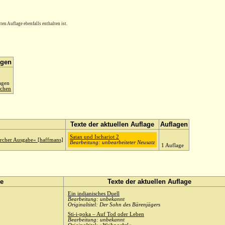
en Auflage ebenfalls enthalten ist.
agen
agen
ichen
Texte der aktuellen Auflage
Auflagen
Satan und Ischariot 2
er Ausgabe« [haffmans]
Bearbeitung: unbearbeiteter Neusatz
1 Auflage
e
Texte der aktuellen Auflage
Ein indianisches Duell
Bearbeitung: unbekannt
Originaltitel: Der Sohn des Bärenjägers
Sti-i-poka – Auf Tod oder Leben
Bearbeitung: unbekannt