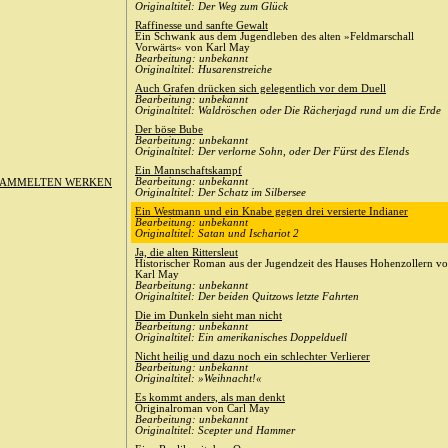
Originaltitel: Der Weg zum Glück
Raffinesse und sanfte Gewalt
Ein Schwank aus dem Jugendleben des alten »Feldmarschall
Vorwärts« von Karl May
Bearbeitung: unbekannt
Originaltitel: Husarenstreiche
Auch Grafen drücken sich gelegentlich vor dem Duell
Bearbeitung: unbekannt
Originaltitel: Waldröschen oder Die Rächerjagd rund um die Erde
Der böse Bube
Bearbeitung: unbekannt
Originaltitel: Der verlorne Sohn, oder Der Fürst des Elends
Ein Mannschaftskampf
Bearbeitung: unbekannt
SAMMELTEN WERKEN
Originaltitel: Der Schatz im Silbersee
Ein Westmann und ein Knabe gegen drei versierte Indianer
Bearbeitung: unbekannt
Originaltitel: Satan und Ischariot 2
Ja, die alten Rittersleut
Historischer Roman aus der Jugendzeit des Hauses Hohenzollern v
Karl May
Bearbeitung: unbekannt
Originaltitel: Der beiden Quitzows letzte Fahrten
Die im Dunkeln sieht man nicht
Bearbeitung: unbekannt
Originaltitel: Ein amerikanisches Doppelduell
Nicht heilig und dazu noch ein schlechter Verlierer
Bearbeitung: unbekannt
Originaltitel: »Weihnacht!«
Es kommt anders, als man denkt
Originalroman von Carl May
Bearbeitung: unbekannt
Originaltitel: Scepter und Hammer