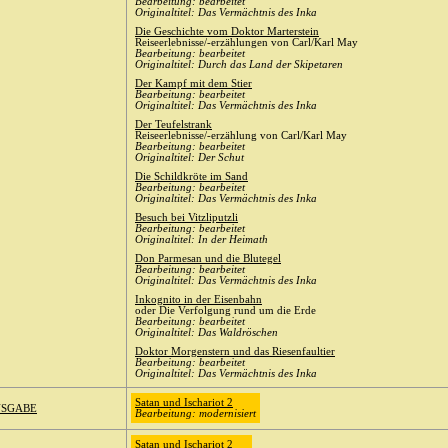
Bearbeitung: bearbeitet
Originaltitel: Das Vermächtnis des Inka
Die Geschichte vom Doktor Marterstein
Reiseerlebnisse/-erzählungen von Carl/Karl May
Bearbeitung: bearbeitet
Originaltitel: Durch das Land der Skipetaren
Der Kampf mit dem Stier
Bearbeitung: bearbeitet
Originaltitel: Das Vermächtnis des Inka
Der Teufelstrank
Reiseerlebnisse/-erzählung von Carl/Karl May
Bearbeitung: bearbeitet
Originaltitel: Der Schut
Die Schildkröte im Sand
Bearbeitung: bearbeitet
Originaltitel: Das Vermächtnis des Inka
Besuch bei Vitzliputzli
Bearbeitung: bearbeitet
Originaltitel: In der Heimath
Don Parmesan und die Blutegel
Bearbeitung: bearbeitet
Originaltitel: Das Vermächtnis des Inka
Inkognito in der Eisenbahn
oder Die Verfolgung rund um die Erde
Bearbeitung: bearbeitet
Originaltitel: Das Waldröschen
Doktor Morgenstern und das Riesenfaultier
Bearbeitung: bearbeitet
Originaltitel: Das Vermächtnis des Inka
Satan und Ischariot 2
USGABE
Bearbeitung: modernisiert
Satan und Ischariot 2