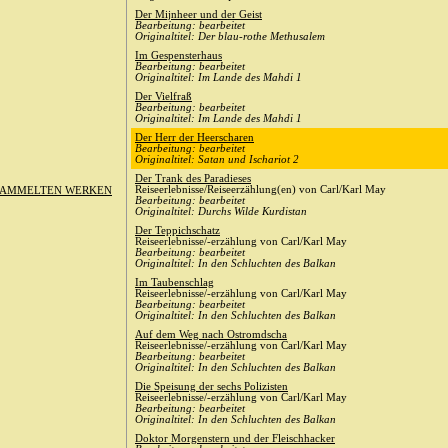
Der Mijnheer und der Geist
Bearbeitung: bearbeitet
Originaltitel: Der blau-rothe Methusalem
Im Gespensterhaus
Bearbeitung: bearbeitet
Originaltitel: Im Lande des Mahdi 1
Der Vielfraß
Bearbeitung: bearbeitet
Originaltitel: Im Lande des Mahdi 1
Der Herr der Heerscharen
Bearbeitung: bearbeitet
Originaltitel: Satan und Ischariot 2
Der Trank des Paradieses
Reiseerlebnisse/Reiseerzählung(en) von Carl/Karl May
SAMMELTEN WERKEN
Bearbeitung: bearbeitet
Originaltitel: Durchs Wilde Kurdistan
Der Teppichschatz
Reiseerlebnisse/-erzählung von Carl/Karl May
Bearbeitung: bearbeitet
Originaltitel: In den Schluchten des Balkan
Im Taubenschlag
Reiseerlebnisse/-erzählung von Carl/Karl May
Bearbeitung: bearbeitet
Originaltitel: In den Schluchten des Balkan
Auf dem Weg nach Ostromdscha
Reiseerlebnisse/-erzählung von Carl/Karl May
Bearbeitung: bearbeitet
Originaltitel: In den Schluchten des Balkan
Die Speisung der sechs Polizisten
Reiseerlebnisse/-erzählung von Carl/Karl May
Bearbeitung: bearbeitet
Originaltitel: In den Schluchten des Balkan
Doktor Morgenstern und der Fleischhacker