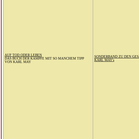
AUF TOD ODER LEBEN
SONDERBAND ZU DEN GE
DAS BUCH DER KÄMPFE MIT SO MANCHEM TIPP
KARL MAY's
VON KARL MAY