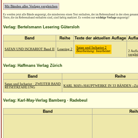
Mit Bänden aller Verlage vergleichen
Es werden jetzt alle Bände angezeigt, die mindestens einen Text enthalten, der im Referenzband in der oben genannt
Texte, die im Referenzband enthalten sind, sind farbig markiert. Es werden nur
wichtige Verlage
angezeigt!
Verlag: Bertelsmann Lesering Gütersloh
Band
Reihe
Texte der aktuellen Auflage
Aufl
Satan und Ischariot 2
SATAN UND ISCHARIOT Band II
Lesering 2
Bearbeitung: bearbeitet
2 Aufl
vergle
Verlag: Haffmans Verlag Zürich
Band
Reihe
Satan und Ischariot · ZWEITER BAND
KARL MAYs HAUPTWERKE IN 33 BÄNDEN »Zürch
REISEERZÄHLUNG
Verlag: Karl-May-Verlag Bamberg · Radebeul
Band
Reih