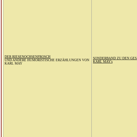
DER RIESENOCHSENFROSCH
SONDERBAND ZU DEN GE
UND ANDERE HUMORISTISCHE ERZÄHLUNGEN VON
KARL MAY's
KARL MAY