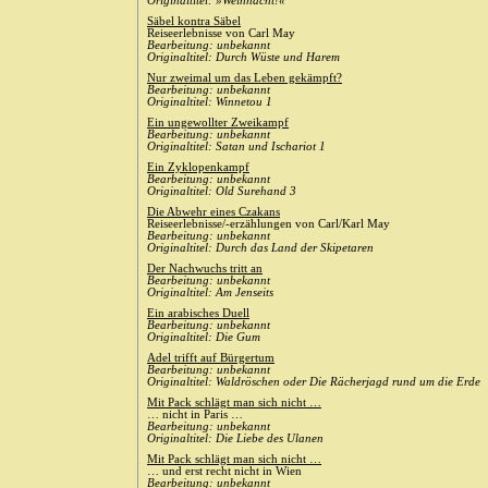
Originaltitel: »Weihnacht!«
Säbel kontra Säbel
Reiseerlebnisse von Carl May
Bearbeitung: unbekannt
Originaltitel: Durch Wüste und Harem
Nur zweimal um das Leben gekämpft?
Bearbeitung: unbekannt
Originaltitel: Winnetou 1
Ein ungewollter Zweikampf
Bearbeitung: unbekannt
Originaltitel: Satan und Ischariot 1
Ein Zyklopenkampf
Bearbeitung: unbekannt
Originaltitel: Old Surehand 3
Die Abwehr eines Czakans
Reiseerlebnisse/-erzählungen von Carl/Karl May
Bearbeitung: unbekannt
Originaltitel: Durch das Land der Skipetaren
Der Nachwuchs tritt an
Bearbeitung: unbekannt
Originaltitel: Am Jenseits
Ein arabisches Duell
Bearbeitung: unbekannt
Originaltitel: Die Gum
Adel trifft auf Bürgertum
Bearbeitung: unbekannt
Originaltitel: Waldröschen oder Die Rächerjagd rund um die Erde
Mit Pack schlägt man sich nicht …
… nicht in Paris …
Bearbeitung: unbekannt
Originaltitel: Die Liebe des Ulanen
Mit Pack schlägt man sich nicht …
… und erst recht nicht in Wien
Bearbeitung: unbekannt