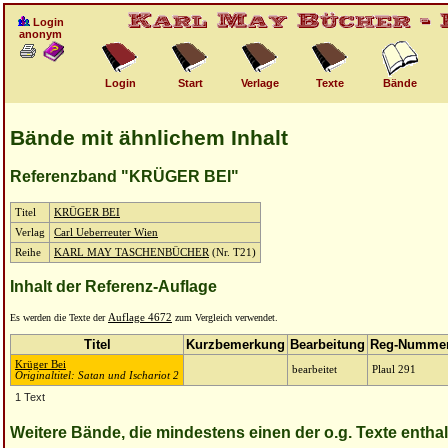
Login
anonym
Login
Start
Verlage
Texte
Bände
Bände mit ähnlichem Inhalt
Referenzband "KRÜGER BEI"
Titel
KRÜGER BEI
Verlag
Carl Ueberreuter Wien
Reihe
KARL MAY TASCHENBÜCHER
(Nr. T21)
Inhalt der Referenz-Auflage
Es werden die Texte der
Auflage 4672
zum Vergleich verwendet.
Titel
Kurzbemerkung
Bearbeitung
Reg-Numme
Krüger Bei
bearbeitet
Plaul 291
Originaltitel: Satan und Ischariot 2
1 Text
Weitere Bände, die mindestens einen der o.g. Texte entha