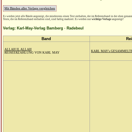
Mit Bänden aller Verlage vergleichen
Es werden jetzt alle Bände angezeigt, die mindestens einen Text enthalten, der im Referenzband in der oben genannt
Texte, die im Referenzband enthalten sind, sind farbig markiert. Es werden nur
wichtige Verlage
angezeigt!
Verlag: Karl-May-Verlag Bamberg · Radebeul
Band
Re
ALLAH IL ALLAH
KARL MAY's GESAMMELT
REISEERZÄHLUNG VON KARL MAY