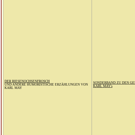
DER RIESENOCHSENFROSCH
SONDERBAND ZU DEN G
UND ANDERE HUMORISTISCHE ERZÄHLUNGEN VON
KARL MAY's
KARL MAY