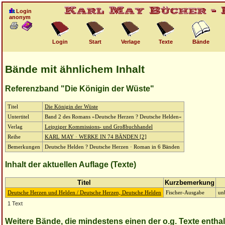
Login
anonym
Login
Start
Verlage
Texte
Bände
Bände mit ähnlichem Inhalt
Referenzband "Die Königin der Wüste"
Titel
Die Königin der Wüste
Untertitel
Band 2 des Romans »Deutsche Herzen ? Deutsche Helden«
Verlag
Leipziger Kommissions- und Großbuchhandel
Reihe
KARL MAY · WERKE IN 74 BÄNDEN [2]
Bemerkungen
Deutsche Helden ? Deutsche Herzen · Roman in 6 Bänden
Inhalt der aktuellen Auflage (Texte)
Titel
Kurzbemerkung
Deutsche Herzen und Helden / Deutsche Herzen, Deutsche Helden
Fischer-Ausgabe
un
1 Text
Weitere Bände, die mindestens einen der o.g. Texte entha