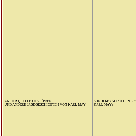
AN DER QUELLE DES LÖWEN
SONDERBAND ZU DEN G
UND ANDERE JAGDGESCHICHTEN VON KARL MAY
KARL MAY's