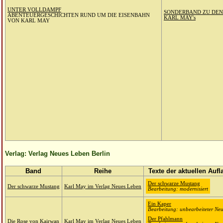
UNTER VOLLDAMPF
SONDERBAND ZU DE
ABENTEUERGESCHICHTEN RUND UM DIE EISENBAHN
KARL MAY's
VON KARL MAY
Verlag: Verlag Neues Leben Berlin
Band
Reihe
Texte der aktuellen Aufl
Der schwarze Mustang
Der schwarze Mustang
Karl May im Verlag Neues Leben
Bearbeitung: modernisiert
Ein Kaper
Bearbeitung: unbearbeiteter Neu
Der Pfahlmann
Die Rose von Kairwan
Karl May im Verlag Neues Leben