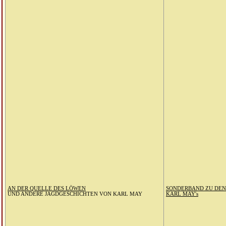
AN DER QUELLE DES LÖWEN
SONDERBAND ZU DE
UND ANDERE JAGDGESCHICHTEN VON KARL MAY
KARL MAY's