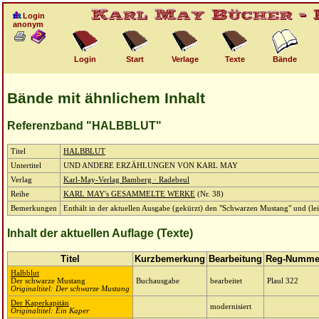
Login
anonym
Login
Start
Verlage
Texte
Bände
Bände mit ähnlichem Inhalt
Referenzband "HALBBLUT"
Titel
HALBBLUT
Untertitel
UND ANDERE ERZÄHLUNGEN VON KARL MAY
Verlag
Karl-May-Verlag Bamberg · Radebeul
Reihe
KARL MAY's GESAMMELTE WERKE
(Nr. 38)
Bemerkungen
Enthält in der aktuellen Ausgabe (gekürzt) den "Schwarzen Mustang" und (lei
Inhalt der aktuellen Auflage (Texte)
Titel
Kurzbemerkung
Bearbeitung
Reg-Numme
Halbblut
Der schwarze Mustang
Buchausgabe
bearbeitet
Plaul 322
Originaltitel: Der schwarze Mustang
Der Kaperkapitän
modernisiert
Originaltitel: Ein Kaper