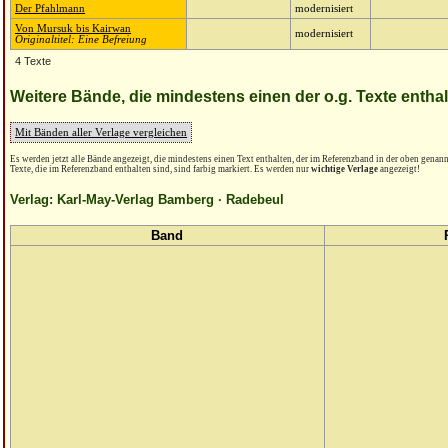
Der Pfahlmann
modernisiert
Von Mursuk bis Kairwan
modernisiert
Originaltitel: Eine Befreiung
4 Texte
Weitere Bände, die mindestens einen der o.g. Texte entha
Mit Bänden aller Verlage vergleichen
Es werden jetzt alle Bände angezeigt, die mindestens einen Text enthalten, der im Referenzband in der oben genannt
Texte, die im Referenzband enthalten sind, sind farbig markiert. Es werden nur
wichtige Verlage
angezeigt!
Verlag: Karl-May-Verlag Bamberg · Radebeul
Band