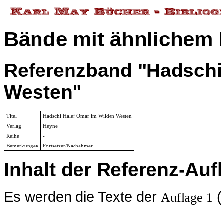
Bände mit ähnlichem 
Referenzband "Hadschi
Westen"
Titel
Hadschi Halef Omar im Wilden Westen
Verlag
Heyne
Reihe
-
Bemerkungen
Fortsetzer/Nachahmer
Inhalt der Referenz-Auf
Es werden die Texte der
(
Auflage 1