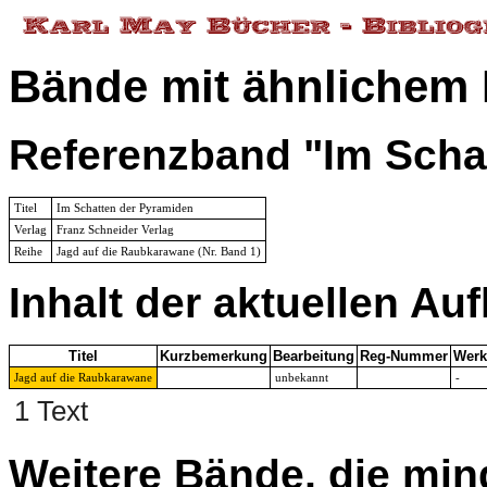
Bände mit ähnlichem 
Referenzband "Im Scha
Titel
Im Schatten der Pyramiden
Verlag
Franz Schneider Verlag
Reihe
Jagd auf die Raubkarawane
(Nr. Band 1)
Inhalt der aktuellen Auf
Titel
Kurzbemerkung
Bearbeitung
Reg-Nummer
Werk
Jagd auf die Raubkarawane
unbekannt
-
1 Text
Weitere Bände, die min