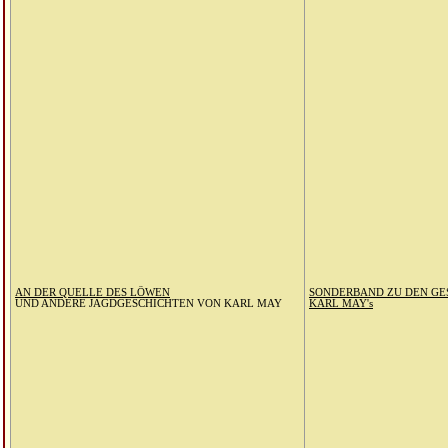
AN DER QUELLE DES LÖWEN
SONDERBAND ZU DEN G
UND ANDERE JAGDGESCHICHTEN VON KARL MAY
KARL MAY's