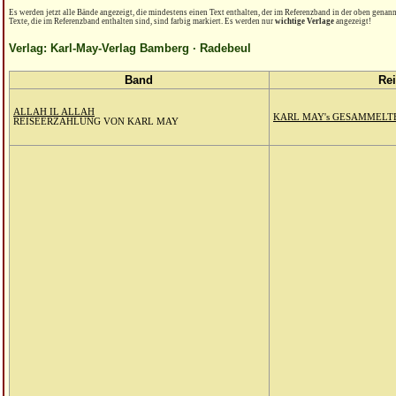
Es werden jetzt alle Bände angezeigt, die mindestens einen Text enthalten, der im Referenzband in der oben genannt
Texte, die im Referenzband enthalten sind, sind farbig markiert. Es werden nur
wichtige Verlage
angezeigt!
Verlag: Karl-May-Verlag Bamberg · Radebeul
Band
Re
ALLAH IL ALLAH
KARL MAY's GESAMMELT
REISEERZÄHLUNG VON KARL MAY