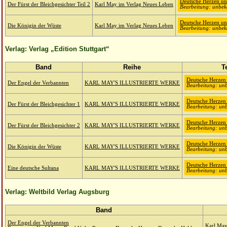
Deutsche Herzen un
Der Fürst der Bleichgesichter Teil 2
Karl May im Verlag Neues Leben
Bearbeitung: unbek
Deutsche Herzen un
Die Königin der Wüste
Karl May im Verlag Neues Leben
Bearbeitung: unbek
Verlag: Verlag „Edition Stuttgart“
Band
Reihe
T
Deutsche Herzen
Der Engel der Verbannten
KARL MAY'S ILLUSTRIERTE WERKE
Bearbeitung: unb
Deutsche Herzen
Der Fürst der Bleichgesichter 1
KARL MAY'S ILLUSTRIERTE WERKE
Bearbeitung: unb
Deutsche Herzen
Der Fürst der Bleichgesichter 2
KARL MAY'S ILLUSTRIERTE WERKE
Bearbeitung: unb
Deutsche Herzen
Die Königin der Wüste
KARL MAY'S ILLUSTRIERTE WERKE
Bearbeitung: unb
Deutsche Herzen
Eine deutsche Sultana
KARL MAY'S ILLUSTRIERTE WERKE
Bearbeitung: unb
Verlag: Weltbild Verlag Augsburg
Band
Der Engel der Verbannten
Karl May 