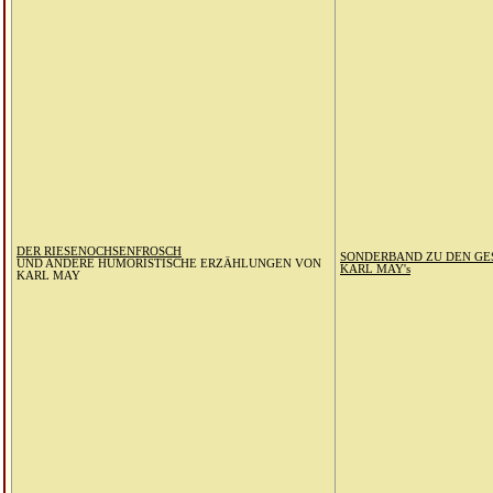
DER RIESENOCHSENFROSCH
SONDERBAND ZU DEN G
UND ANDERE HUMORISTISCHE ERZÄHLUNGEN VON
KARL MAY's
KARL MAY