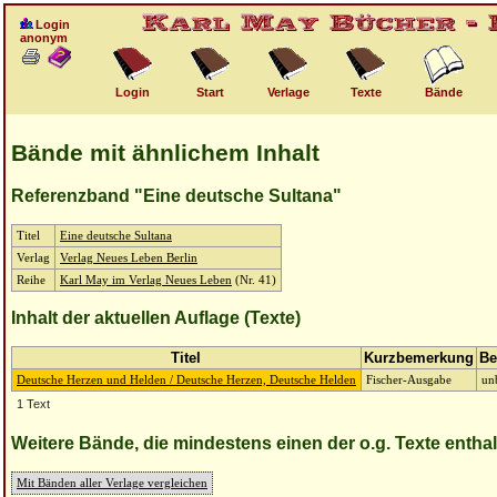
Login
anonym
Login
Start
Verlage
Texte
Bände
Bände mit ähnlichem Inhalt
Referenzband "Eine deutsche Sultana"
Titel
Eine deutsche Sultana
Verlag
Verlag Neues Leben Berlin
Reihe
Karl May im Verlag Neues Leben
(Nr. 41)
Inhalt der aktuellen Auflage (Texte)
Titel
Kurzbemerkung
Be
Deutsche Herzen und Helden / Deutsche Herzen, Deutsche Helden
Fischer-Ausgabe
un
1 Text
Weitere Bände, die mindestens einen der o.g. Texte entha
Mit Bänden aller Verlage vergleichen