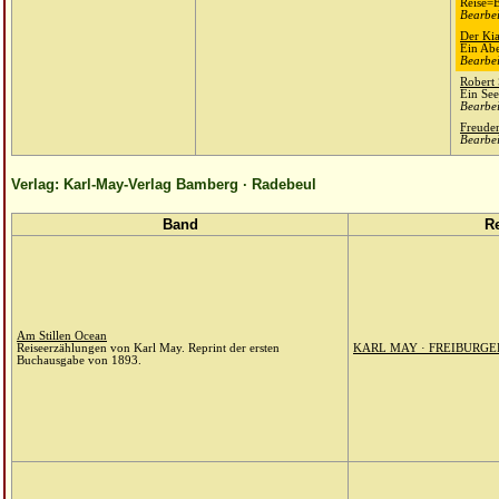
Reise=E
Bearbei
Der Ki
Ein Ab
Bearbei
Robert
Ein Se
Bearbei
Freuden
Bearbei
Verlag: Karl-May-Verlag Bamberg · Radebeul
Band
R
Am Stillen Ocean
Reiseerzählungen von Karl May. Reprint der ersten
KARL MAY · FREIBURG
Buchausgabe von 1893.