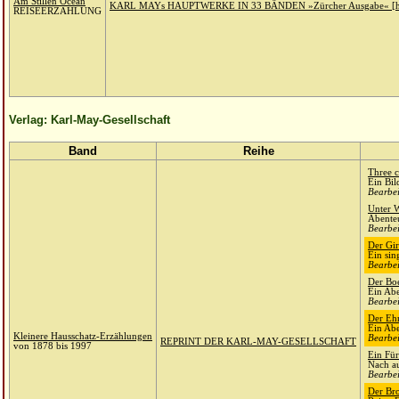
Am Stillen Ocean
KARL MAYs HAUPTWERKE IN 33 BÄNDEN »Zürcher Ausgabe« [h
REISEERZÄHLUNG
Verlag: Karl-May-Gesellschaft
Band
Reihe
Three 
Ein Bil
Bearbei
Unter 
Abente
Bearbei
Der Gi
Ein sin
Bearbei
Der Boe
Ein Ab
Bearbei
Der Ehr
Ein Abe
Kleinere Hausschatz-Erzählungen
Bearbei
REPRINT DER KARL-MAY-GESELLSCHAFT
von 1878 bis 1997
Ein Für
Nach au
Bearbei
Der Br