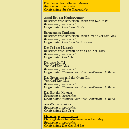
Die Piraten des indischen Meeres
Bearbeitung: bearbeitet
Originaltitel: An der Tigerbrücke
Assad-Bej, der Herdenwürger
Reiseerlebnisse/Reiseerzählungen von Karl May
Bearbeitung: bearbeitet
Originaltitel: Durch die Wüste
Bärenjagd in Kurdistan
Reiseerlebnisse/Reiseerzählung(en) von Carl/Karl May
Bearbeitung: bearbeitet
Originaltitel: Durchs Wilde Kurdistan
Der Tod des Mübarek
Reiseerlebnisse/-erzählung von Carl/Karl May
Bearbeitung: bearbeitet
Originaltitel: Der Schut
Der erste Büffel
Von Carl/Karl May
Bearbeitung: bearbeitet
Originaltitel: Winnetou der Rote Gentleman · 1. Band
Das Greenhorn und der Graue Bär
Von Carl/Karl May
Bearbeitung: bearbeitet
Originaltitel: Winnetou der Rote Gentleman · 1. Band
Das Blut der Kojoten
Bearbeitung: bearbeitet
Originaltitel: Winnetou der Rote Gentleman · 3. Band
Am Wadi el Kantara
Bearbeitung: bearbeitet
Originaltitel: Die Gum
Elefantenjagd auf Ceylon
Ein singhalesisches Abenteuer von Karl May
Bearbeitung: bearbeitet
Originaltitel: Der Girl-Robber