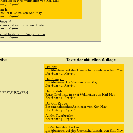
rlebnisse in zwei Welttheilen von Karl May
tung: Reprint
ang-lu
enteuer in China von Karl May
tung: Reprint
 Surcouf
emannsbild von Ernst von Linden
tung: Reprint
 und Leiden eines Vielgelesenen
tung: Reprint
eihe
Texte der aktuellen Auflage
Der Ehri
Ein Abenteuer auf den Gesellschaftsinseln von Karl May
Bearbeitung: Reprint
Der Kiang-lu
Ein Abenteuer in China von Karl May
Bearbeitung: Reprint
Der Brodnik
ER ERSTAUSGABEN
Reise=Erlebnisse in zwei Welttheilen von Karl May
Bearbeitung: Reprint
Der Girl-Robber
Ein singhalesisches Abenteuer von Karl May
Bearbeitung: Reprint
An der Tigerbrücke
Bearbeitung: Reprint
Im Zeichen des Drachen
Ein Abenteuer auf den Gesellschaftsinseln von Karl May