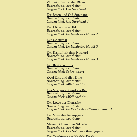
Winnetou im Tal der Bären
Bearbeitung: bearbeitet
Originaltitel: Old Surehand 3
Die Bären und Old Surehand
Bearbeitung: bearbeitet
Originaltitel: Old Surehand 3
Der Löwe von el Teitel
Bearbeitung: bearbeitet
Originaltitel: Im Lande des Mahdi 2
Der Geisterbär
Bearbeitung: bearbeitet
Originaltitel: Im Lande des Mahdi 3
Der Kampf mit dem Nilpferd
Bearbeitung: bearbeitet
Originaltitel: Im Lande des Mahdi 3
Der Rentiermörder
Bearbeitung: bearbeitet
Originaltitel: Saiwa tjalem
Zwei Elks und die Höhle
Bearbeitung: bearbeitet
Originaltitel: »Weihnacht!«
Das Strafgericht und ein Bär
Bearbeitung: bearbeitet
Originaltitel: »Weihnacht!«
Der Löwe der Blutrache
Bearbeitung: bearbeitet
Originaltitel: Im Reiche des silbernen Löwen 1
Der Sohn des Bärenjägers
Bearbeitung: bearbeitet
Masser Bob und das Stinktier
Bearbeitung: bearbeitet
Originaltitel: Der Sohn des Bärenjägers
Die Geschichte des Hobble-Frank