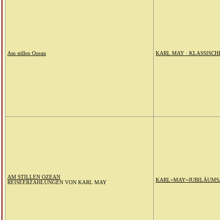
Am stillen Ozean
KARL MAY · KLASSISC
AM STILLEN OZEAN
KARL=MAY=JUBILÄUMS
REISEERZÄHLUNGEN VON KARL MAY