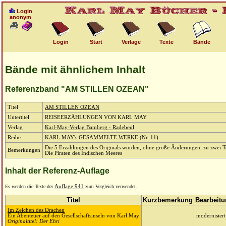
Login
anonym
Login
Start
Verlage
Texte
Bände
Bände mit ähnlichem Inhalt
Referenzband "AM STILLEN OZEAN"
Titel
AM STILLEN OZEAN
Untertitel
REISEERZÄHLUNGEN VON KARL MAY
Verlag
Karl-May-Verlag Bamberg · Radebeul
Reihe
KARL MAY's GESAMMELTE WERKE
(Nr. 11)
Die 5 Erzählungen des Originals wurden, ohne große Änderungen, zu zwei T
Bemerkungen
Die Piraten des Indischen Meeres
Inhalt der Referenz-Auflage
Es werden die Texte der
Auflage 941
zum Vergleich verwendet.
Titel
Kurzbemerkung
Bearbeit
Im Zeichen des Drachen
Ein Abenteuer auf den Gesellschaftsinseln von Karl May
modernisiert
Originaltitel: Der Ehri