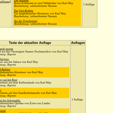
Der Brodnik
affmans]
Reise=Erlebnisse in zwei Welttheilen von Karl May
1 Auflage
Bearbeitung: unbearbeiteter Neusatz
Der Girl-Robber
Ein singhalesisches Abenteuer von Karl May
Bearbeitung: unbearbeiteter Neusatz
An der Tigerbrücke
Bearbeitung: unbearbeiteter Neusatz
Texte der aktuellen Auflage
Auflagen
carde monte
d aus den Vereinigten Staaten Nordamerika's von Karl May
tung: Reprint
Würgern
uer aus der Sahara von Karl May
tung: Reprint
rl-Robber
ghalesisches Abenteuer von Karl May
tung: Reprint
r van het Roer
enteuer aus dem Kaffernlande von Karl May
tung: Reprint
i
nteuer auf den Gesellschaftsinseln von Karl May
tung: Reprint
1 Auflage
st des Schwindels
thentischen Quellen von Ernst von Linden
tung: Reprint
odnik