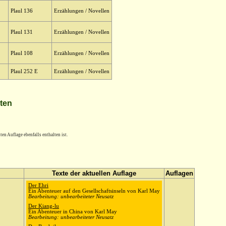
Plaul 136
Erzählungen / Novellen
Plaul 131
Erzählungen / Novellen
Plaul 108
Erzählungen / Novellen
Plaul 252 E
Erzählungen / Novellen
lten
en Auflage ebenfalls enthalten ist.
Texte der aktuellen Auflage
Auflagen
Der Ehri
Ein Abenteuer auf den Gesellschaftsinseln von Karl May
Bearbeitung: unbearbeiteter Neusatz
Der Kiang-lu
Ein Abenteuer in China von Karl May
Bearbeitung: unbearbeiteter Neusatz