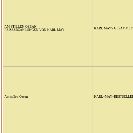
AM STILLEN OZEAN
KARL MAY's GESAMMEL
REISEERZÄHLUNGEN VON KARL MAY
Am stillen Ozean
KARL=MAY=BESTSELLE