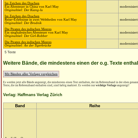
Im Zeichen des Drachen
Ein Abenteuer in China von Karl May
modernisiert
Originaltitel: Der Kiang-lu
Im Zeichen des Drachen
Reise=Erlebnisse in zwei Welttheilen von Karl May
modernisiert
Originaltitel: Der Brodnik
Die Piraten des indischen Meeres
Ein singhalesisches Abenteuer von Karl May
modernisiert
Originaltitel: Der Girl-Robber
Die Piraten des indischen Meeres
modernisiert
Originaltitel: An der Tigerbrücke
5 Texte
Weitere Bände, die mindestens einen der o.g. Texte entha
Mit Bänden aller Verlage vergleichen
Es werden jetzt alle Bände angezeigt, die mindestens einen Text enthalten, der im Referenzband in der oben genannt
Texte, die im Referenzband enthalten sind, sind farbig markiert. Es werden nur
wichtige Verlage
angezeigt!
Verlag: Haffmans Verlag Zürich
Band
Reihe