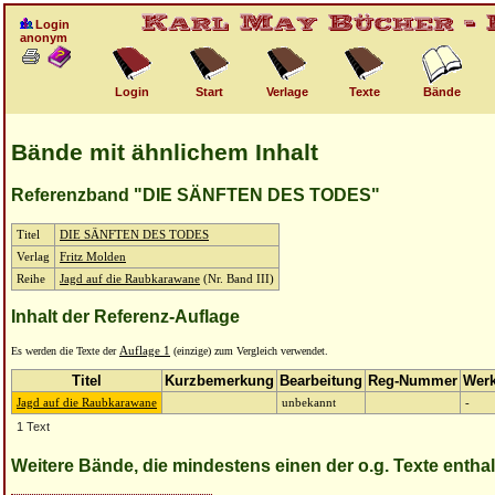
Login
anonym
Login
Start
Verlage
Texte
Bände
Bände mit ähnlichem Inhalt
Referenzband "DIE SÄNFTEN DES TODES"
Titel
DIE SÄNFTEN DES TODES
Verlag
Fritz Molden
Reihe
Jagd auf die Raubkarawane
(Nr. Band III)
Inhalt der Referenz-Auflage
Es werden die Texte der
Auflage 1
(einzige) zum Vergleich verwendet.
Titel
Kurzbemerkung
Bearbeitung
Reg-Nummer
Wer
Jagd auf die Raubkarawane
unbekannt
-
1 Text
Weitere Bände, die mindestens einen der o.g. Texte entha