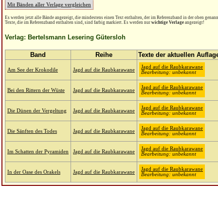
Mit Bänden aller Verlage vergleichen
Es werden jetzt alle Bände angezeigt, die mindestens einen Text enthalten, der im Referenzband in der oben genannt
Texte, die im Referenzband enthalten sind, sind farbig markiert. Es werden nur
wichtige Verlage
angezeigt!
Verlag: Bertelsmann Lesering Gütersloh
Band
Reihe
Texte der aktuellen Auflag
Jagd auf die Raubkarawane
Am See der Krokodile
Jagd auf die Raubkarawane
Bearbeitung: unbekannt
Jagd auf die Raubkarawane
Bei den Rittern der Wüste
Jagd auf die Raubkarawane
Bearbeitung: unbekannt
Jagd auf die Raubkarawane
Die Dünen der Vergeltung
Jagd auf die Raubkarawane
Bearbeitung: unbekannt
Jagd auf die Raubkarawane
Die Sänften des Todes
Jagd auf die Raubkarawane
Bearbeitung: unbekannt
Jagd auf die Raubkarawane
Im Schatten der Pyramiden
Jagd auf die Raubkarawane
Bearbeitung: unbekannt
Jagd auf die Raubkarawane
In der Oase des Orakels
Jagd auf die Raubkarawane
Bearbeitung: unbekannt