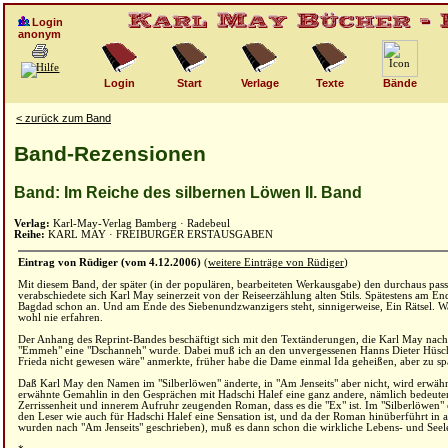
Login
anonym
Login
Start
Verlage
Texte
Bände
< zurück zum Band
Band-Rezensionen
Band: Im Reiche des silbernen Löwen II. Band
Verlag:
Karl-May-Verlag Bamberg · Radebeul
Reihe:
KARL MAY · FREIBURGER ERSTAUSGABEN
Eintrag von Rüdiger (vom 4.12.2006)
(
weitere Einträge von Rüdiger
)
Mit diesem Band, der später (in der populären, bearbeiteten Werkausgabe) den durchaus pa
verabschiedete sich Karl May seinerzeit von der Reiseerzählung alten Stils. Spätestens am 
Bagdad schon an. Und am Ende des Siebenundzwanzigers steht, sinnigerweise, Ein Rätsel. Was 
wohl nie erfahren.
Der Anhang des Reprint-Bandes beschäftigt sich mit den Textänderungen, die Karl May nac
"Emmeh" eine "Dschanneh" wurde. Dabei muß ich an den unvergessenen Hanns Dieter Hüsch 
Frieda nicht gewesen wäre" anmerkte, früher habe die Dame einmal Ida geheißen, aber zu spä
Daß Karl May den Namen im "Silberlöwen" änderte, in "Am Jenseits" aber nicht, wird erwähnt. 
erwähnte Gemahlin in den Gesprächen mit Hadschi Halef eine ganz andere, nämlich bedeuten
Zerrissenheit und innerem Aufruhr zeugenden Roman, dass es die "Ex" ist. Im "Silberlöwen" 
den Leser wie auch für Hadschi Halef eine Sensation ist, und da der Roman hinüberführt in 
wurden nach "Am Jenseits" geschrieben), muß es dann schon die wirkliche Lebens- und Seele