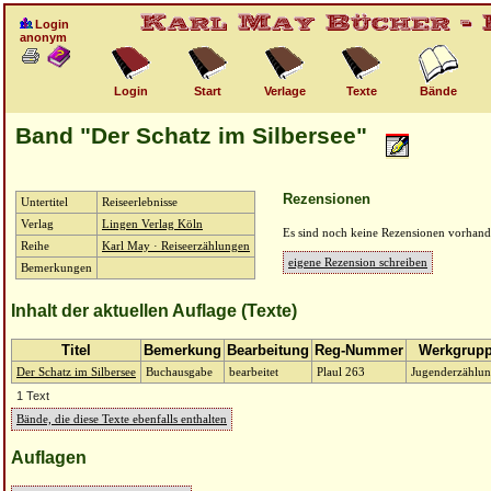
Login
anonym
Login
Start
Verlage
Texte
Bände
Band "Der Schatz im Silbersee"
Rezensionen
Untertitel
Reiseerlebnisse
Verlag
Lingen Verlag Köln
Es sind noch keine Rezensionen vorhand
Reihe
Karl May · Reiseerzählungen
eigene Rezension schreiben
Bemerkungen
Inhalt der aktuellen Auflage (Texte)
Titel
Bemerkung
Bearbeitung
Reg-Nummer
Werkgrup
Der Schatz im Silbersee
Buchausgabe
bearbeitet
Plaul 263
Jugenderzählu
1 Text
Bände, die diese Texte ebenfalls enthalten
Auflagen