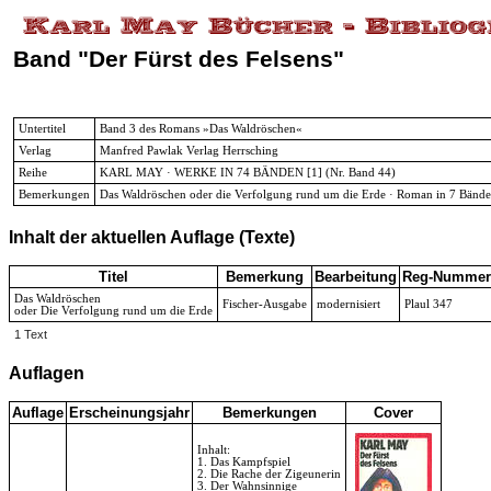
Band "Der Fürst des Felsens"
Untertitel
Band 3 des Romans »Das Waldröschen«
Verlag
Manfred Pawlak Verlag Herrsching
Reihe
KARL MAY · WERKE IN 74 BÄNDEN [1]
(Nr. Band 44)
Bemerkungen
Das Waldröschen oder die Verfolgung rund um die Erde · Roman in 7 Bänd
Inhalt der aktuellen Auflage (Texte)
Titel
Bemerkung
Bearbeitung
Reg-Nummer
Das Waldröschen
Fischer-Ausgabe
modernisiert
Plaul 347
oder Die Verfolgung rund um die Erde
1 Text
Auflagen
Auflage
Erscheinungsjahr
Bemerkungen
Cover
Inhalt:
1. Das Kampfspiel
2. Die Rache der Zigeunerin
3. Der Wahnsinnige