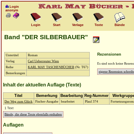
Login
anonym
Login
Start
Verlage
Texte
Bände
Band "DER SILBERBAUER"
Rezensionen
Untertitel
Roman
Verlag
Carl Ueberreuter Wien
Es sind noch keine Rezen
Reihe
KARL MAY TASCHENBÜCHER
(Nr. T67)
eigene Rezension schreib
Bemerkungen
Inhalt der aktuellen Auflage (Texte)
Titel
Bemerkung
Bearbeitung
Reg-Nummer
Werkgrupp
Der Weg zum Glück
Fischer-Ausgabe
bearbeitet
Plaul 374
Fortsetzungsrom
1 Text
Bände, die diese Texte ebenfalls enthalten
Auflagen