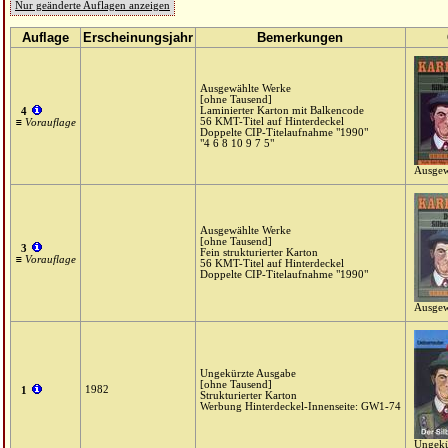
Nur geänderte Auflagen anzeigen
Auflage
Erscheinungsjahr
Bemerkungen
Ausgewählte Werke
[ohne Tausend]
Laminierter Karton mit Balkencode
4
56 KMT-Titel auf Hinterdeckel
≡ Vorauflage
Doppelte CIP-Titelaufnahme "1990"
"4 6 8 10 9 7 5"
Ausgew
Ausgewählte Werke
[ohne Tausend]
3
Fein strukturierter Karton
≡ Vorauflage
56 KMT-Titel auf Hinterdeckel
Doppelte CIP-Titelaufnahme "1990"
Ausgew
Ungekürzte Ausgabe
[ohne Tausend]
1982
1
Strukturierter Karton
Werbung Hinterdeckel-Innenseite: GW1-74
Ungekü