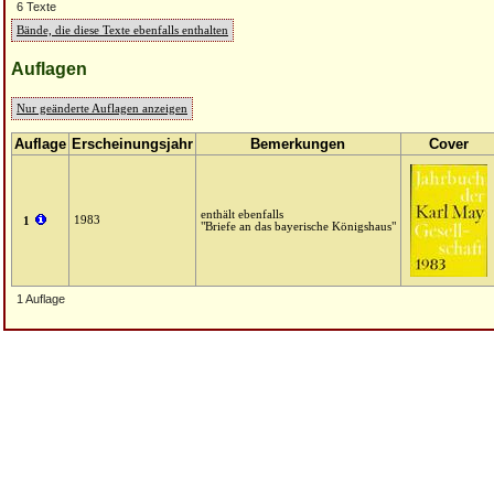
6 Texte
Bände, die diese Texte ebenfalls enthalten
Auflagen
Nur geänderte Auflagen anzeigen
Auflage
Erscheinungsjahr
Bemerkungen
Cover
enthält ebenfalls
1983
1
"Briefe an das bayerische Königshaus"
1 Auflage