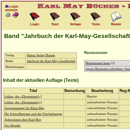
Login
anonym
Login
Start
Verlage
Texte
Bände
Band "Jahrbuch der Karl-May-Gesellschaft
Rezensionen
Verlag
Hansa Verlag Husum
Reihe
Jahrbuch der Karl-May-Gesellschaft
Rezensionen lesen
(2)
Bemerkungen
eigene Rezension schreiben / bea
Inhalt der aktuellen Auflage (Texte)
Titel
Bemerkung
Bearbeitung
Reg-
Lebius, der »Ehrenmann[«]
Reprint
Lebius, der »Ehrenmann[«]
unbearbeiteter Neusatz
Zeugenaussage für Klara May
unbearbeiteter Neusatz
Die Schundliteratur und der Früchtehunger
unbearbeiteter Neusatz
Aphorismen über Karl May
unbearbeiteter Neusatz
Zur Abwehr
unbearbeiteter Neusatz