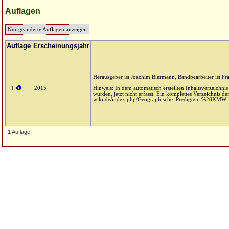
Auflagen
Nur geänderte Auflagen anzeigen
Auflage
Erscheinungsjahr
Herausgeber ist Joachim Biermann, Bandbearbeiter ist Fr
2015
Hinweis: In dem automatisch erstellten Inhaltsverzeichni
1
wurden, jetzt nicht erfasst. Ein komplettes Verzeichnis d
wiki.de/index.php/Geographische_Predigten_%28KMW
1 Auflage