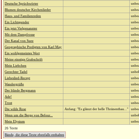
Deutsche Sprüchwörter
unbea
Blumen deutscher Kirchenlieder
unbea
Haus- und Familienreden
unbea
Ein Lichtspender
unbea
Ein jetzt Vielgenannter
unbea
Mit dem Dampfrosse
unbea
Der Kanal von Suez
unbea
Geographische Predigten von Karl May
unbea
Ein wohlgemeintes Wort
unbea
Meine einstige Grabschrift
unbea
Mein Liebchen
unbea
Gerechter Tadel
unbe
Liebeslied-Recept
unbea
Wandergrüße
unbea
Der blinde Bergmann
unbea
Ade!
unbea
Trost
unbea
Die wilde Rose
Anfang: "Es glänzt der helle Thränenthau..."
unbea
Wenn um die Berge von Befour...
unbe
Mein Elysium
unbea
26 Texte
Bände, die diese Texte ebenfalls enthalten