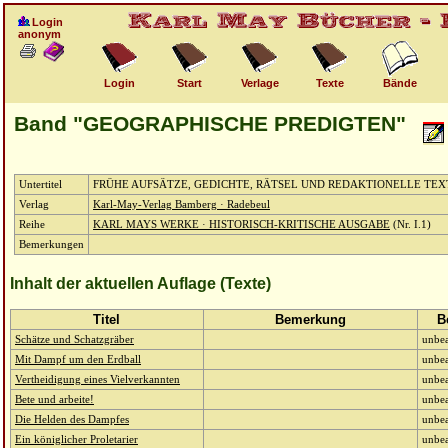
Login
anonym
Login
Start
Verlage
Texte
Bände
Band "GEOGRAPHISCHE PREDIGTEN"
Untertitel
FRÜHE AUFSÄTZE, GEDICHTE, RÄTSEL UND REDAKTIONELLE TEX
Verlag
Karl-May-Verlag Bamberg · Radebeul
Reihe
KARL MAYS WERKE · HISTORISCH-KRITISCHE AUSGABE
(Nr. I.1)
Bemerkungen
Inhalt der aktuellen Auflage (Texte)
Titel
Bemerkung
B
Schätze und Schatzgräber
unbea
Mit Dampf um den Erdball
unbea
Vertheidigung eines Vielverkannten
unbea
Bete und arbeite!
unbea
Die Helden des Dampfes
unbea
Ein königlicher Proletarier
unbea